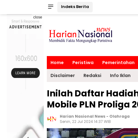
Indeks Berita
close
Home
Peristiwa
Pemerintahan
Disclaimer
Redaksi
Info Iklan
Inilah Daftar Hadi
Mobile PLN Proliga 
Harian Nasional News
-
Olahraga
Senin, 22 Jul 2024 14:37 WIB