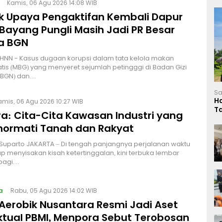
Kamis, 06 Agu 2026 14:08 WIB
lik Upaya Pengaktifan Kembali Dapur
Bayang Pungli Masih Jadi PR Besar
a BGN
HNN - Kasus dugaan korupsi dalam tata kelola makan
atis (MBG) yang menyeret sejumlah petingggi di Badan Gizi
 (BGN) dan…
Sa
H
amis, 06 Agu 2026 10:27 WIB
T
a: Cita-Cita Kawasan Industri yang
L
ormati Tanah dan Rakyat
 Suparto JAKARTA – Di tengah panjangnya perjalanan waktu
p menyisakan kisah ketertinggalan, kini terbuka lembar
bagi…
a
Rabu, 05 Agu 2026 14:02 WIB
Aerobik Nusantara Resmi Jadi Aset
ektual PBMI, Menpora Sebut Terobosan