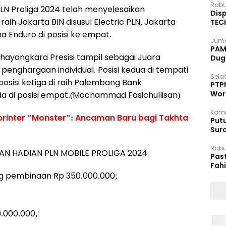
Rabu
LN Proliga 2024 telah menyelesaikan
Disp
raih Jakarta BIN disusul Electric PLN, Jakarta
TEC
Dip
 Enduro di posisi ke empat.
Juma
PAM 
hayangkara Presisi tampil sebagai Juara
Dug
nghargaan individual. Posisi kedua di tempati
Selas
posisi ketiga di raih Palembang Bank
PTP
Wor
a di posisi empat.(Mochammad Fasichullisan)
Kami
Sprinter "Monster": Ancaman Baru bagi Takhta
Putu
Sur
Dok
Rabu
AN HADIAN PLN MOBILE PROLIGA 2024
Pas
Fah
Moj
ang pembinaan Rp 350.000.000;
.000.000,'