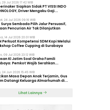
, 29 Jul 2026 17:42 WIB
erinaker Siapkan Sidak PT VISSI INDO
HNOLOGY, Driver Mengaku Gaji
otong Rp3 Juta
t, 24 Jul 2026 09:16 WIB
Surya Sembada Pilih Jalur Persuasif,
aan Pencurian Air Tak Dilanjutkan
a, 14 Jul 2026 20:01 WIB
N Perkuat Kompetensi SDM Kopi Melalui
kshop Coffee Cupping di Surabaya
s, 09 Jul 2026 23:12 WIB
san KI Jatim Soal Graha Famili
abaya: Pemkot Wajib Serahkan
umen Re-planning PT SAS
, 24 Jun 2026 15:45 WIB
tikan Masa Depan Anak Terjamin, Gus
im Datangi Keluarga Almarhumah di
orembun
Lihat Lainnya