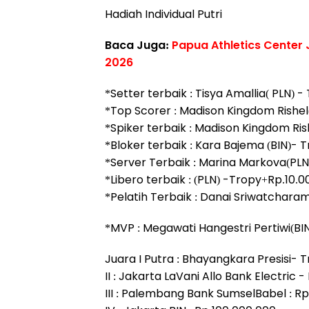
Hadiah Individual Putri
Baca Juga:
Papua Athletics Center
2026
*Setter terbaik : Tisya Amallia( PLN) 
*Top Scorer : Madison Kingdom Rishel
*Spiker terbaik : Madison Kingdom Ris
*Bloker terbaik : Kara Bajema (BIN)- 
*Server Terbaik : Marina Markova(PLN
*Libero terbaik : (PLN) -Tropy+Rp.10.0
*Pelatih Terbaik : Danai Sriwatchara
*MVP : Megawati Hangestri Pertiwi(BI
Juara I Putra : Bhayangkara Presisi-
II : Jakarta LaVani Allo Bank Electric 
III : Palembang Bank SumselBabel : Rp