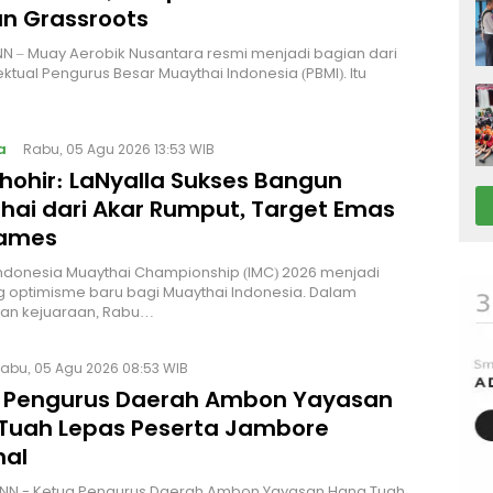
n Grassroots
NN – Muay Aerobik Nusantara resmi menjadi bagian dari
ektual Pengurus Besar Muaythai Indonesia (PBMI). Itu
a
Rabu, 05 Agu 2026 13:53 WIB
Thohir: LaNyalla Sukses Bangun
hai dari Akar Rumput, Target Emas
Games
Indonesia Muaythai Championship (IMC) 2026 menjadi
 optimisme baru bagi Muaythai Indonesia. Dalam
n kejuaraan, Rabu…
abu, 05 Agu 2026 08:53 WIB
 Pengurus Daerah Ambon Yayasan
Tuah Lepas Peserta Jambore
nal
NN - Ketua Pengurus Daerah Ambon Yayasan Hang Tuah,