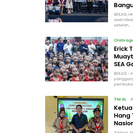
Bangu
BEKASI, H
aset intel
setelah…
Olahrag
Erick 
Muayt
SEA 
BEKASI – 
panggung
pembukaa
TNI AL
R
Ketua
Hang 
Nasio
Ambon, H