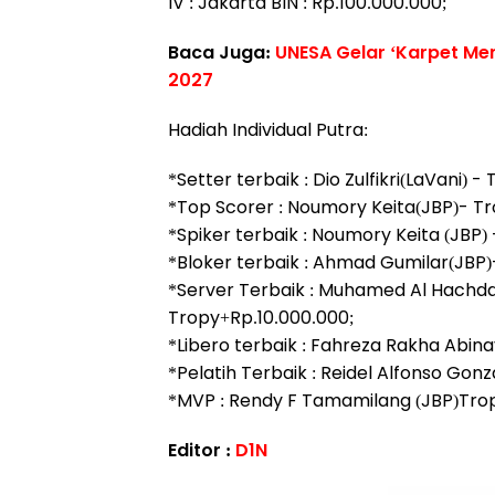
IV : Jakarta BIN : Rp.100.000.000;
Baca Juga:
UNESA Gelar ‘Karpet Mer
2027
Hadiah Individual Putra:
*Setter terbaik : Dio Zulfikri(LaVani) 
*Top Scorer : Noumory Keita(JBP)- Tr
*Spiker terbaik : Noumory Keita (JBP)
*Bloker terbaik : Ahmad Gumilar(JBP)
*Server Terbaik : Muhamed Al Hachd
Tropy+Rp.10.000.000;
*Libero terbaik : Fahreza Rakha Abin
*Pelatih Terbaik : Reidel Alfonso Gon
*MVP : Rendy F Tamamilang (JBP)Trop
Editor :
D1N