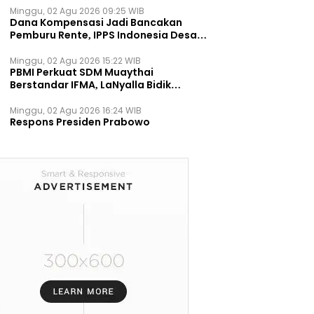
Minggu, 02 Agu 2026 09:25 WIB
Dana Kompensasi Jadi Bancakan
Pemburu Rente, IPPS Indonesia Desak
TPST Bantargebang Ditutup
Permanen
Minggu, 02 Agu 2026 15:22 WIB
PBMI Perkuat SDM Muaythai
Berstandar IFMA, LaNyalla Bidik
Prestasi Dunia
Minggu, 02 Agu 2026 16:24 WIB
Respons Presiden Prabowo