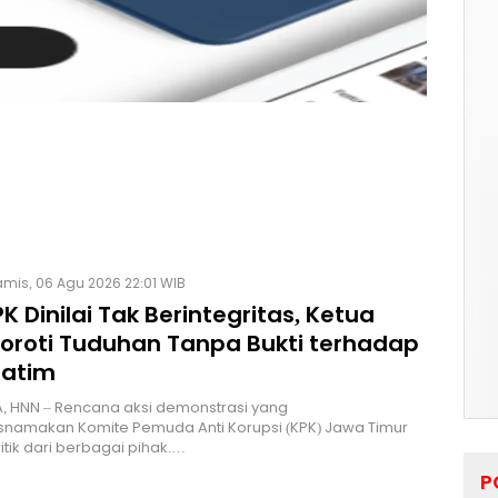
mis, 06 Agu 2026 22:01 WIB
K Dinilai Tak Berintegritas, Ketua
Soroti Tuduhan Tanpa Bukti terhadap
Jatim
, HNN – Rencana aksi demonstrasi yang
namakan Komite Pemuda Anti Korupsi (KPK) Jawa Timur
itik dari berbagai pihak.…
P