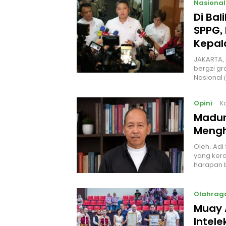
Nasional
Di Ba
SPPG, 
Kepal
JAKARTA, 
bergzi gr
Nasional
Opini
K
Madur
Mengh
Oleh: Adi
yang kera
harapan 
Olahrag
Muay 
Intel