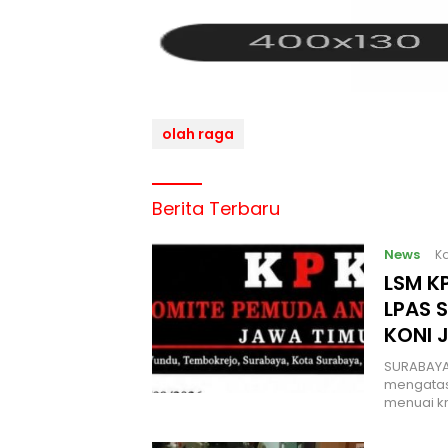
olah raga
Berita Terbaru
News
Ka
LSM KP
LPAS 
KONI 
SURABAYA
mengatas
menuai kr