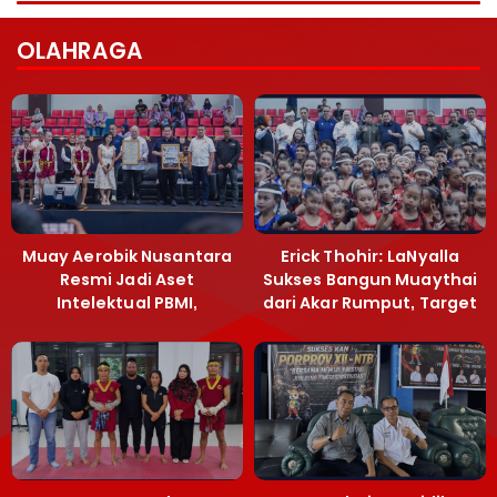
OLAHRAGA
Muay Aerobik Nusantara
Erick Thohir: LaNyalla
Resmi Jadi Aset
Sukses Bangun Muaythai
Intelektual PBMI,
dari Akar Rumput, Target
Menpora Sebut
Emas SEA Games
Terobosan Bangun
Grassroots