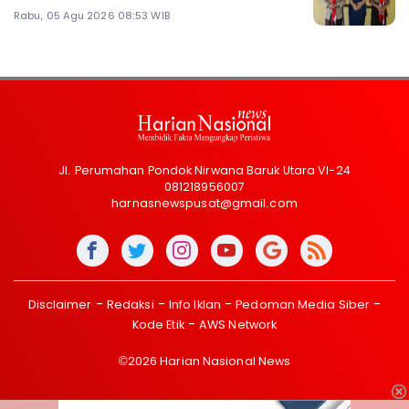
Rabu, 05 Agu 2026 08:53 WIB
Jl. Perumahan Pondok Nirwana Baruk Utara VI-24
081218956007
harnasnewspusat@gmail.com
Disclaimer
Redaksi
Info Iklan
Pedoman Media Siber
Kode Etik
AWS Network
©2026 Harian Nasional News