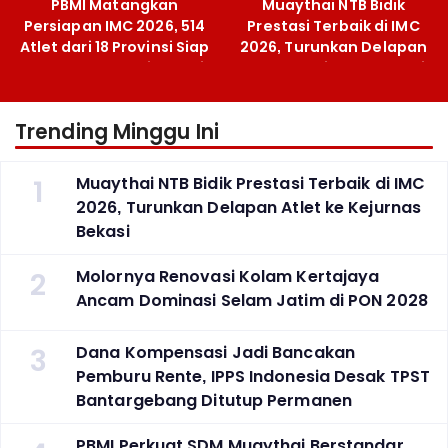
PBMI Matangkan
Muaythai NTB Bidik
Persiapan IMC 2026, 514
Prestasi Terbaik di IMC
Atlet dari 18 Provinsi Siap
2026, Turunkan Delapan
Berlaga Besok di Bekasi
Atlet ke Kejurnas Bekasi
Trending Minggu Ini
1
Muaythai NTB Bidik Prestasi Terbaik di IMC
2026, Turunkan Delapan Atlet ke Kejurnas
Bekasi
2
Molornya Renovasi Kolam Kertajaya
Ancam Dominasi Selam Jatim di PON 2028
3
Dana Kompensasi Jadi Bancakan
Pemburu Rente, IPPS Indonesia Desak TPST
Bantargebang Ditutup Permanen
PBMI Perkuat SDM Muaythai Berstandar