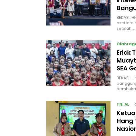
Intel
Bangu
BEKASI, H
aset intel
setelah…
Olahrag
Erick 
Muayt
SEA 
BEKASI – 
panggung
pembukaa
TNI AL
R
Ketua
Hang 
Nasio