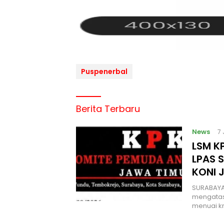
Puspenerbal
Berita Terbaru
News
7
LSM KP
LPAS 
KONI 
SURABAYA
mengatas
menuai kr