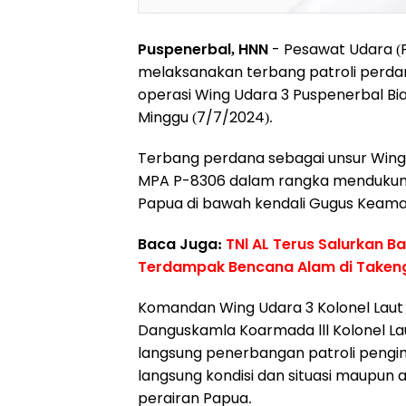
Puspenerbal, HNN
- Pesawat Udara (
melaksanakan terbang patroli perdan
operasi Wing Udara 3 Puspenerbal Bi
Minggu (7/7/2024).
Terbang perdana sebagai unsur Wing U
MPA P-8306 dalam rangka mendukung 
Papua di bawah kendali Gugus Keaman
Baca Juga:
TNl AL Terus Salurkan B
Terdampak Bencana Alam di Taken
Komandan Wing Udara 3 Kolonel Laut
Danguskamla Koarmada lll Kolonel La
langsung penerbangan patroli pengin
langsung kondisi dan situasi maupun a
perairan Papua.