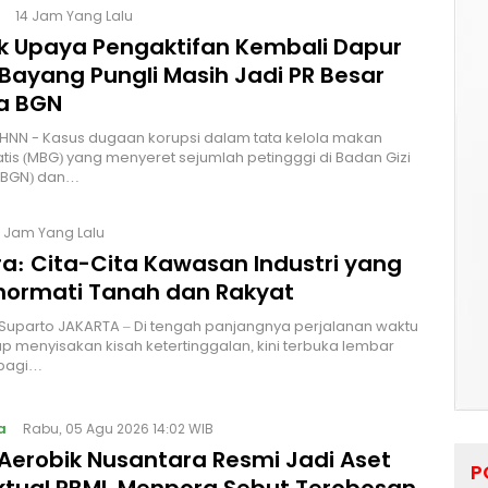
14 Jam Yang Lalu
lik Upaya Pengaktifan Kembali Dapur
Bayang Pungli Masih Jadi PR Besar
a BGN
HNN - Kasus dugaan korupsi dalam tata kelola makan
atis (MBG) yang menyeret sejumlah petingggi di Badan Gizi
 (BGN) dan…
8 Jam Yang Lalu
a: Cita-Cita Kawasan Industri yang
ormati Tanah dan Rakyat
 Suparto JAKARTA – Di tengah panjangnya perjalanan waktu
p menyisakan kisah ketertinggalan, kini terbuka lembar
bagi…
a
Rabu, 05 Agu 2026 14:02 WIB
Aerobik Nusantara Resmi Jadi Aset
P