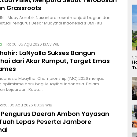
ektual PBMI, Menpora Sebut Terobosan
n Grassroots
NN – Muay Aerobik Nusantara resmi menjadi bagian dari
ektual Pengurus Besar Muaythai Indonesia (PBMI). Itu
a
Rabu, 05 Agu 2026 13:53 WIB
Thohir: LaNyalla Sukses Bangun
Sa
hai dari Akar Rumput, Target Emas
H
Games
T
L
Indonesia Muaythai Championship (IMC) 2026 menjadi
 optimisme baru bagi Muaythai Indonesia. Dalam
n kejuaraan, Rabu…
abu, 05 Agu 2026 08:53 WIB
 Pengurus Daerah Ambon Yayasan
Tuah Lepas Peserta Jambore
nal