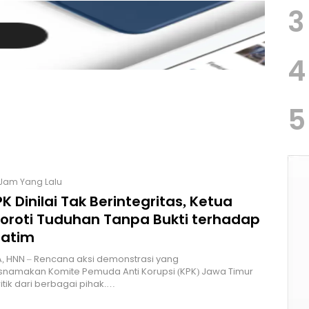
3
4
5
 Jam Yang Lalu
K Dinilai Tak Berintegritas, Ketua
Soroti Tuduhan Tanpa Bukti terhadap
Jatim
, HNN – Rencana aksi demonstrasi yang
namakan Komite Pemuda Anti Korupsi (KPK) Jawa Timur
itik dari berbagai pihak.…