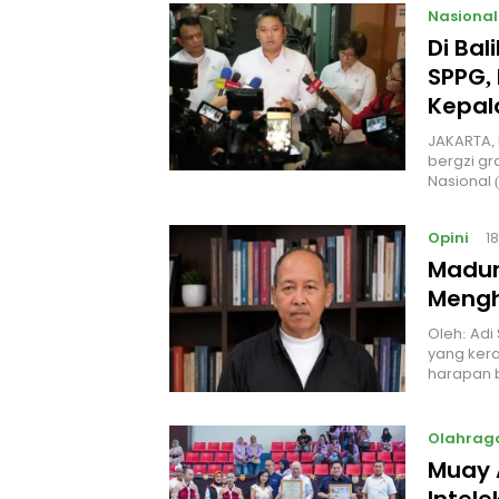
Nasional
Di Ba
SPPG, 
Kepal
JAKARTA, 
bergzi gr
Nasional
Opini
1
Madur
Mengh
Oleh: Adi
yang kera
harapan 
Olahrag
Muay 