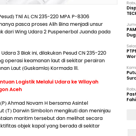
Rabu
Disp
TEC
Pesud) TNl AL CN 235-220 MPA P-8306
Dip
anya pasca proses Alih Bina menjadi unsur
Juma
PAM 
ak dari Wing Udara 2 Puspenerbal Juanda pada
Dug
Selas
PTP
dara 3 Biak ini, dilakukan Pesud CN 235-220
Wor
operasi keamanan laut di sekitar perairan
an Laut (Guskamla) Kormada lll.
Kami
Putu
Sur
antuan Logistik Melalui Udara ke Wilayah
Dok
gon Aceh
Rabu
Pas
Fah
 (P) Ahmad Novam H bersama Asintel
Moj
ut (T) Darwin Simbolon mengikuti dan meninjau
taian maritim tersebut dan melihat secara
ktifitas objek kapal yang berada di sekitar