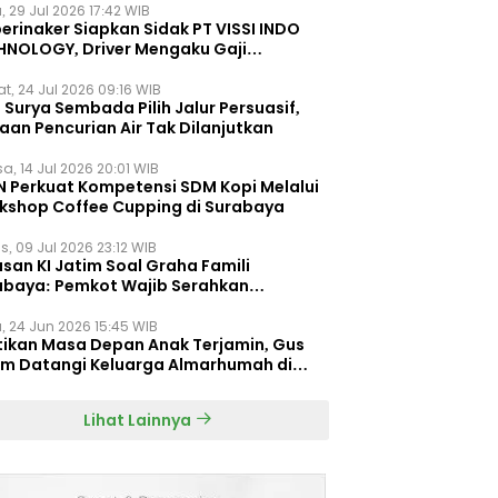
, 29 Jul 2026 17:42 WIB
erinaker Siapkan Sidak PT VISSI INDO
HNOLOGY, Driver Mengaku Gaji
otong Rp3 Juta
t, 24 Jul 2026 09:16 WIB
Surya Sembada Pilih Jalur Persuasif,
aan Pencurian Air Tak Dilanjutkan
a, 14 Jul 2026 20:01 WIB
N Perkuat Kompetensi SDM Kopi Melalui
kshop Coffee Cupping di Surabaya
s, 09 Jul 2026 23:12 WIB
san KI Jatim Soal Graha Famili
abaya: Pemkot Wajib Serahkan
umen Re-planning PT SAS
, 24 Jun 2026 15:45 WIB
tikan Masa Depan Anak Terjamin, Gus
im Datangi Keluarga Almarhumah di
orembun
Lihat Lainnya