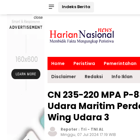
Indeks Berita
close
Home
Peristiwa
Pemerintahan
Disclaimer
Redaksi
Info Iklan
CN 235-220 MPA P-8
Udara Maritim Perda
Wing Udara 3
Repoter :
Tri
-
TNI AL
Minggu, 07 Jul 2024 17:19 WIB