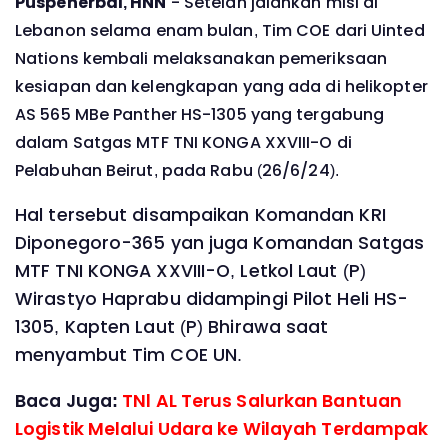
Puspenerbal, HNN
- Setelah jalankan misi di
Lebanon selama enam bulan, Tim COE dari Uinted
Nations kembali melaksanakan pemeriksaan
kesiapan dan kelengkapan yang ada di helikopter
AS 565 MBe Panther HS-1305 yang tergabung
dalam Satgas MTF TNI KONGA XXVIII-O di
Pelabuhan Beirut, pada Rabu (26/6/24).
Hal tersebut disampaikan Komandan KRI
Diponegoro-365 yan juga Komandan Satgas
MTF TNI KONGA XXVIII-O, Letkol Laut (P)
Wirastyo Haprabu didampingi Pilot Heli HS-
1305, Kapten Laut (P) Bhirawa saat
menyambut Tim COE UN.
Baca Juga:
TNl AL Terus Salurkan Bantuan
Logistik Melalui Udara ke Wilayah Terdampak