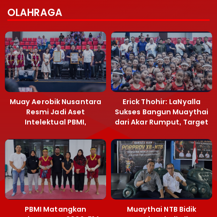
OLAHRAGA
Muay Aerobik Nusantara
Erick Thohir: LaNyalla
Resmi Jadi Aset
Sukses Bangun Muaythai
Intelektual PBMI,
dari Akar Rumput, Target
Menpora Sebut
Emas SEA Games
Terobosan Bangun
Grassroots
PBMI Matangkan
Muaythai NTB Bidik