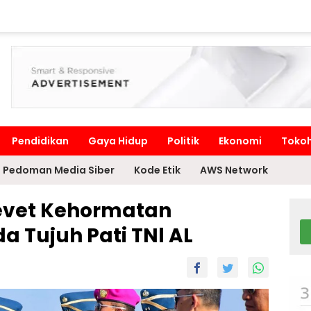
Pendidikan
Gaya Hidup
Politik
Ekonomi
Toko
Pedoman Media Siber
Kode Etik
AWS Network
evet Kehormatan
 Tujuh Pati TNl AL