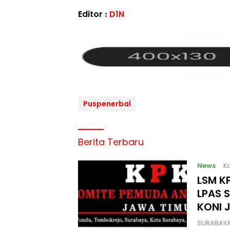
Editor :
D1N
Puspenerbal
Berita Terbaru
News
Ka
LSM KP
LPAS 
KONI 
SURABAYA