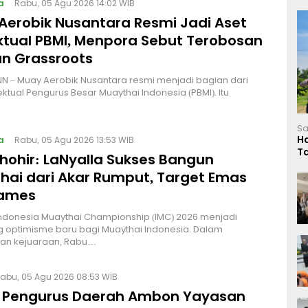
a
Rabu, 05 Agu 2026 14:02 WIB
Aerobik Nusantara Resmi Jadi Aset
ektual PBMI, Menpora Sebut Terobosan
n Grassroots
NN – Muay Aerobik Nusantara resmi menjadi bagian dari
ektual Pengurus Besar Muaythai Indonesia (PBMI). Itu
Sa
H
a
Rabu, 05 Agu 2026 13:53 WIB
T
Thohir: LaNyalla Sukses Bangun
L
hai dari Akar Rumput, Target Emas
Games
Indonesia Muaythai Championship (IMC) 2026 menjadi
 optimisme baru bagi Muaythai Indonesia. Dalam
n kejuaraan, Rabu…
abu, 05 Agu 2026 08:53 WIB
 Pengurus Daerah Ambon Yayasan