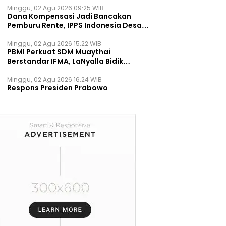
Minggu, 02 Agu 2026 09:25 WIB
Dana Kompensasi Jadi Bancakan
Pemburu Rente, IPPS Indonesia Desak
TPST Bantargebang Ditutup
Permanen
Minggu, 02 Agu 2026 15:22 WIB
PBMI Perkuat SDM Muaythai
Berstandar IFMA, LaNyalla Bidik
Prestasi Dunia
Minggu, 02 Agu 2026 16:24 WIB
Respons Presiden Prabowo