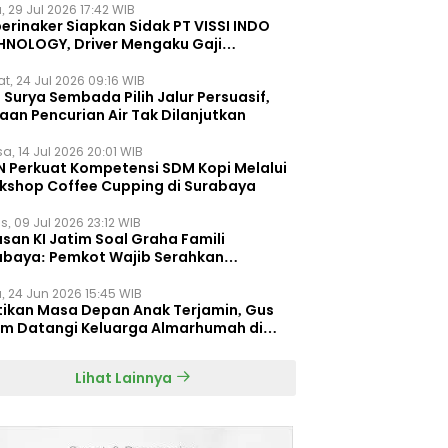
, 29 Jul 2026 17:42 WIB
erinaker Siapkan Sidak PT VISSI INDO
HNOLOGY, Driver Mengaku Gaji
otong Rp3 Juta
t, 24 Jul 2026 09:16 WIB
Surya Sembada Pilih Jalur Persuasif,
aan Pencurian Air Tak Dilanjutkan
a, 14 Jul 2026 20:01 WIB
N Perkuat Kompetensi SDM Kopi Melalui
kshop Coffee Cupping di Surabaya
s, 09 Jul 2026 23:12 WIB
san KI Jatim Soal Graha Famili
abaya: Pemkot Wajib Serahkan
umen Re-planning PT SAS
, 24 Jun 2026 15:45 WIB
tikan Masa Depan Anak Terjamin, Gus
im Datangi Keluarga Almarhumah di
orembun
Lihat Lainnya