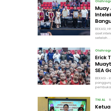
Olahrag
Muay 
Intel
Bangu
BEKASI, H
aset intel
setelah…
Olahrag
Erick 
Muayt
SEA 
BEKASI – 
panggung
pembukaa
TNI AL
R
Ketua