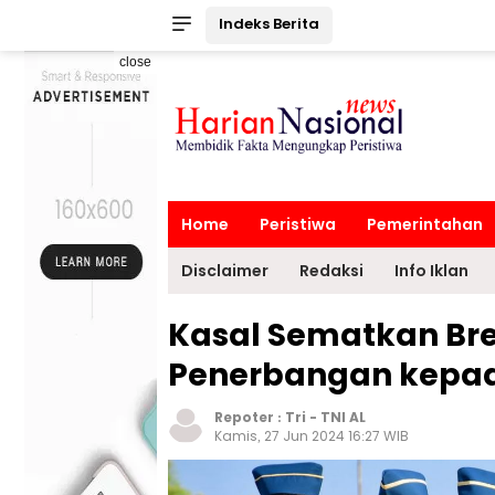
Indeks Berita
close
Home
Peristiwa
Pemerintahan
Disclaimer
Redaksi
Info Iklan
Kasal Sematkan Br
Penerbangan kepada
Repoter :
Tri
-
TNI AL
Kamis, 27 Jun 2024 16:27 WIB