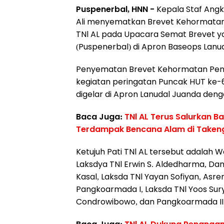
Puspenerbal, HNN -
Kepala Staf Angk
Ali menyematkan Brevet Kehormatan 
TNl AL pada Upacara Semat Brevet ya
(Puspenerbal) di Apron Baseops Lanud
Penyematan Brevet Kehormatan Pene
kegiatan peringatan Puncak HUT ke-
digelar di Apron Lanudal Juanda deng
Baca Juga:
TNl AL Terus Salurkan B
Terdampak Bencana Alam di Taken
Ketujuh Pati TNl AL tersebut adalah W
Laksdya TNl Erwin S. Aldedharma, Dank
Kasal, Laksda TNl Yayan Sofiyan, Asr
Pangkoarmada I, Laksda TNl Yoos Sury
Condrowibowo, dan Pangkoarmada III,