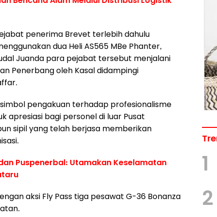
n Bencana Alam Melalui Distribusi Logistik
jabat penerima Brevet terlebih dahulu
enggunakan dua Heli AS565 MBe Phanter,
udal Juanda para pejabat tersebut menjalani
an Penerbang oleh Kasal didampingi
ffar.
simbol pengakuan terhadap profesionalisme
 apresiasi bagi personel di luar Pusat
pun sipil yang telah berjasa memberikan
Tre
isasi.
1
adan Puspenerbal: Utamakan Keselamatan
ataru
2
dengan aksi Fly Pass tiga pesawat G-36 Bonanza
atan.