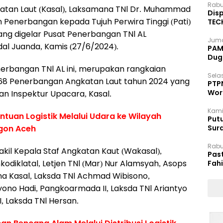
Rabu
atan Laut (Kasal), Laksamana TNl Dr. Muhammad
Disp
Penerbangan kepada Tujuh Perwira Tinggi (Pati)
TEC
Dip
ng digelar Pusat Penerbangan TNl AL
Juma
al Juanda, Kamis (27/6/2024).
PAM 
Dug
rbangan TNl AL ini, merupakan rangkaian
Selas
68 Penerbangan Angkatan Laut tahun 2024 yang
PTP
Wor
an Inspektur Upacara, Kasal.
Kami
antuan Logistik Melalui Udara ke Wilayah
Putu
gon Aceh
Sur
Dok
Rabu
akil Kepala Staf Angkatan Kaut (Wakasal),
Pas
odiklatal, Letjen TNl (Mar) Nur Alamsyah, Asops
Fah
Moj
ena Kasal, Laksda TNl Achmad Wibisono,
ono Hadi, Pangkoarmada II, Laksda TNl Ariantyo
 Laksda TNl Hersan.