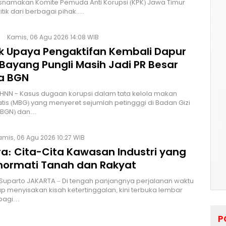
namakan Komite Pemuda Anti Korupsi (KPK) Jawa Timur
itik dari berbagai pihak.…
Kamis, 06 Agu 2026 14:08 WIB
lik Upaya Pengaktifan Kembali Dapur
Bayang Pungli Masih Jadi PR Besar
a BGN
HNN - Kasus dugaan korupsi dalam tata kelola makan
atis (MBG) yang menyeret sejumlah petingggi di Badan Gizi
 (BGN) dan…
amis, 06 Agu 2026 10:27 WIB
a: Cita-Cita Kawasan Industri yang
ormati Tanah dan Rakyat
 Suparto JAKARTA – Di tengah panjangnya perjalanan waktu
p menyisakan kisah ketertinggalan, kini terbuka lembar
bagi…
P