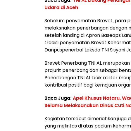
Baca Juga:
TNl AL Dukung Penangana
Udara di Aceh
Sebelum penyematan Brevet, para pe
melaksnakan penerbangan dengan m
setelah landing di Apron Baseops Lan
tradisi penyematan Brevet Kehormat
Danpuspenerbal Laksda TNl Sisyani Ja
Brevet Penerbang TNI AL merupakan 
prajurit penerbang dan sebagai bentuk
Penerbangan TNI AL baik militer mau
kontribusi positif bagi kemajuan organ
Baca Juga:
Apel Khusus Nataru, W
Selama Melaksanakan Dinas Cuti N
Kegiatan tersebut dimeriahkan juga 
yang melintas di atas podium kehorm