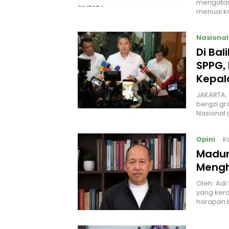
mengatas
menuai kr
Nasional
Di Ba
SPPG, 
Kepal
JAKARTA, 
bergzi gr
Nasional
Opini
K
Madur
Mengh
Oleh: Adi
yang kera
harapan 