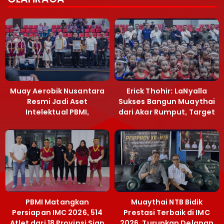
Muay Aerobik Nusantara
Erick Thohir: LaNyalla
Resmi Jadi Aset
Sukses Bangun Muaythai
Intelektual PBMI,
dari Akar Rumput, Target
Menpora Sebut
Emas SEA Games
Terobosan Bangun
Grassroots
PBMI Matangkan
Muaythai NTB Bidik
Persiapan IMC 2026, 514
Prestasi Terbaik di IMC
Atlet dari 18 Provinsi Siap
2026, Turunkan Delapan