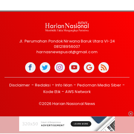
Jl. Perumahan Pondok Nirwana Baruk Utara VI-24
081218956007
harnasnewspusat@gmail.com
Disclaimer
Redaksi
Info Iklan
Pedoman Media Siber
Kode Etik
AWS Network
©2026 Harian Nasional News