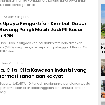
namakan Komite Pemuda Anti Korupsi (KPK) Jawa Timur
itik dari berbagai pihak.…
20 Jam Yang Lalu
lik Upaya Pengaktifan Kembali Dapur
Bayang Pungli Masih Jadi PR Besar
a BGN
HNN - Kasus dugaan korupsi dalam tata kelola makan
Sa
atis (MBG) yang menyeret sejumlah petingggi di Badan Gizi
H
 (BGN) dan…
T
L
4 Jam Yang Lalu
a: Cita-Cita Kawasan Industri yang
ormati Tanah dan Rakyat
 Suparto JAKARTA – Di tengah panjangnya perjalanan waktu
p menyisakan kisah ketertinggalan, kini terbuka lembar
bagi…