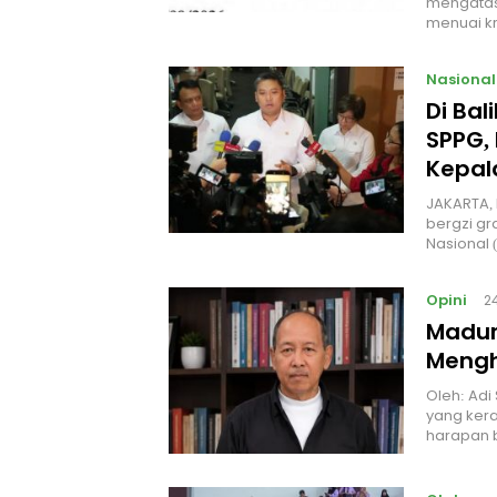
mengatas
menuai kr
Nasional
Di Ba
SPPG, 
Kepal
JAKARTA, 
bergzi gr
Nasional
Opini
2
Madur
Mengh
Oleh: Adi
yang kera
harapan 