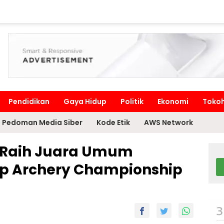
Pendidikan
Gaya Hidup
Politik
Ekonomi
Toko
Pedoman Media Siber
Kode Etik
AWS Network
b Raih Juara Umum
up Archery Championship