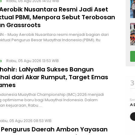
a
Rabu, 05 Agu 2026 14:02 WIB
Aerobik Nusantara Resmi Jadi Aset
ektual PBMI, Menpora Sebut Terobosan
n Grassroots
NN – Muay Aerobik Nusantara resmi menjadi bagian dari
ektual Pengurus Besar Muaythai Indonesia (PBMI). Itu
a
Rabu, 05 Agu 2026 13:53 WIB
Thohir: LaNyalla Sukses Bangun
hai dari Akar Rumput, Target Emas
Games
Indonesia Muaythai Championship (IMC) 2026 menjadi
 optimisme baru bagi Muaythai Indonesia. Dalam
n kejuaraan, Rabu…
abu, 05 Agu 2026 08:53 WIB
 Pengurus Daerah Ambon Yayasan