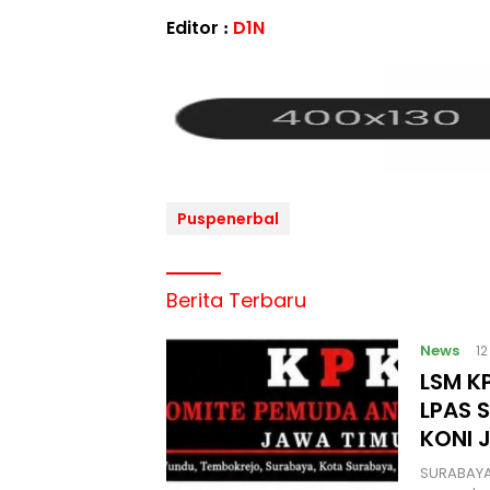
Editor :
D1N
Puspenerbal
Berita Terbaru
News
1
LSM KP
LPAS 
KONI 
SURABAYA