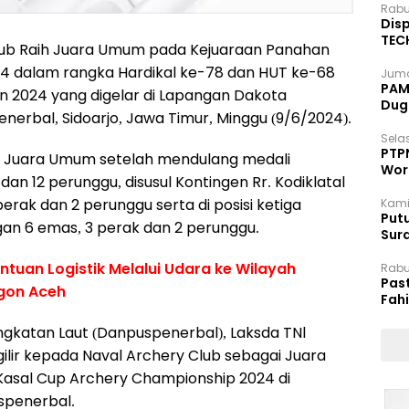
Rabu
Disp
TEC
lub Raih Juara Umum pada Kejuaraan Panahan
Dip
4 dalam rangka Hardikal ke-78 dan HUT ke-68
Juma
PAM 
n 2024 yang digelar di Lapangan Dakota
Dug
nerbal, Sidoarjo, Jawa Timur, Minggu (9/6/2024).
Selas
PTP
h Juara Umum setelah mendulang medali
Wor
an 12 perunggu, disusul Kontingen Rr. Kodiklatal
rak dan 2 perunggu serta di posisi ketiga
Kami
Putu
an 6 emas, 3 perak dan 2 perunggu.
Sur
Dok
antuan Logistik Melalui Udara ke Wilayah
Rabu
Pas
gon Aceh
Fah
Moj
katan Laut (Danpuspenerbal), Laksda TNl
gilir kepada Naval Archery Club sebagai Juara
asal Cup Archery Championship 2024 di
spenerbal.