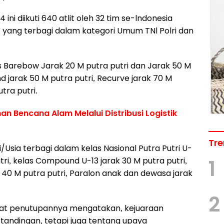
ni diikuti 640 atlit oleh 32 tim se-lndonesia
4 yang terbagi dalam kategori Umum TNl Polri dan
as Barebow Jarak 20 M putra putri dan Jarak 50 M
 jarak 50 M putra putri, Recurve jarak 70 M
tra putri.
n Bencana Alam Melalui Distribusi Logistik
Tre
/Usia terbagi dalam kelas Nasional Putra Putri U-
utri, kelas Compound U-13 jarak 30 M putra putri,
1
ak 40 M putra putri, Paralon anak dan dewasa jarak
2
t penutupannya mengatakan, kejuaraan
tandingan, tetapi juga tentang upaya