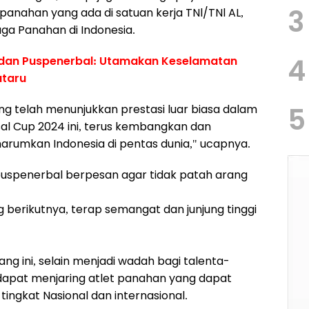
3
anahan yang ada di satuan kerja TNl/TNl AL,
ga Panahan di Indonesia.
4
adan Puspenerbal: Utamakan Keselamatan
ataru
5
 telah menunjukkan prestasi luar biasa dalam
al Cup 2024 ini, terus kembangkan dan
umkan Indonesia di pentas dunia," ucapnya.
puspenerbal berpesan agar tidak patah arang
ng berikutnya, terap semangat dan junjung tinggi
ng ini, selain menjadi wadah bagi talenta-
 dapat menjaring atlet panahan yang dapat
tingkat Nasional dan internasional.