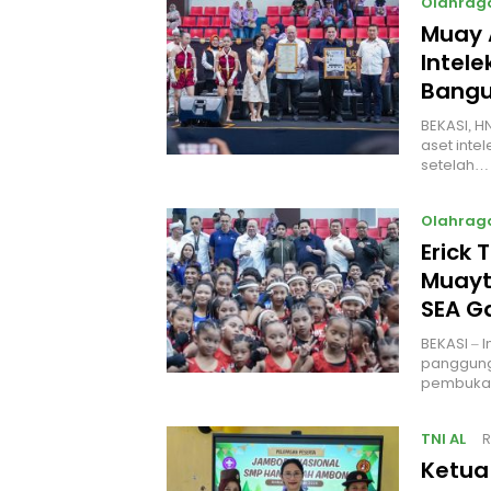
Olahrag
Muay 
Intel
Bangu
BEKASI, H
aset intel
setelah…
Olahrag
Erick 
Muayt
SEA 
BEKASI – 
panggung
pembukaa
TNI AL
R
Ketua