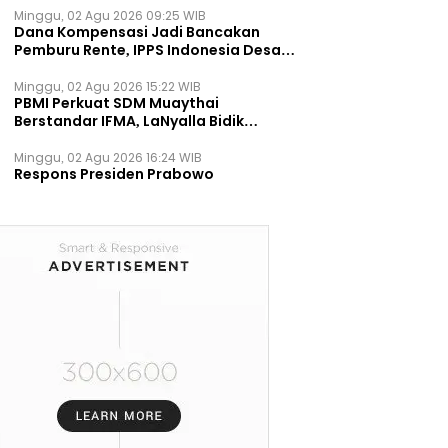
Minggu, 02 Agu 2026 09:25 WIB
Dana Kompensasi Jadi Bancakan
Pemburu Rente, IPPS Indonesia Desak
TPST Bantargebang Ditutup
Permanen
Minggu, 02 Agu 2026 15:22 WIB
PBMI Perkuat SDM Muaythai
Berstandar IFMA, LaNyalla Bidik
Prestasi Dunia
Minggu, 02 Agu 2026 16:24 WIB
Respons Presiden Prabowo