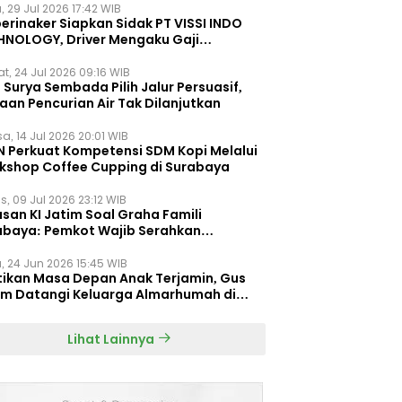
, 29 Jul 2026 17:42 WIB
erinaker Siapkan Sidak PT VISSI INDO
HNOLOGY, Driver Mengaku Gaji
otong Rp3 Juta
t, 24 Jul 2026 09:16 WIB
Surya Sembada Pilih Jalur Persuasif,
aan Pencurian Air Tak Dilanjutkan
a, 14 Jul 2026 20:01 WIB
N Perkuat Kompetensi SDM Kopi Melalui
kshop Coffee Cupping di Surabaya
s, 09 Jul 2026 23:12 WIB
san KI Jatim Soal Graha Famili
abaya: Pemkot Wajib Serahkan
umen Re-planning PT SAS
, 24 Jun 2026 15:45 WIB
tikan Masa Depan Anak Terjamin, Gus
im Datangi Keluarga Almarhumah di
orembun
Lihat Lainnya