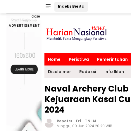
Indeks Berita
close
Home
Peristiwa
Pemerintahan
Disclaimer
Redaksi
Info Iklan
Naval Archery Clu
Kejuaraan Kasal C
2024
Repoter :
Tri
-
TNI AL
Minggu, 09 Jun 2024 20:29 WIB