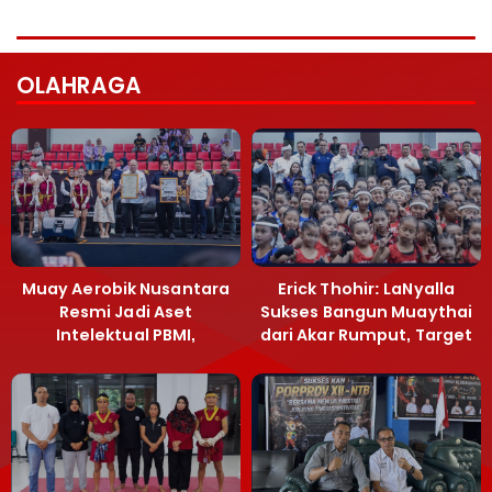
OLAHRAGA
Muay Aerobik Nusantara
Erick Thohir: LaNyalla
Resmi Jadi Aset
Sukses Bangun Muaythai
Intelektual PBMI,
dari Akar Rumput, Target
Menpora Sebut
Emas SEA Games
Terobosan Bangun
Grassroots