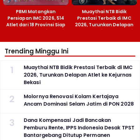
PBMI Matangkan
Muaythai NTB Bidik
Persiapan IMC 2026, 514
Prestasi Terbaik di IMC
Atlet dari 18 Provinsi Siap
2026, Turunkan Delapan
Berlaga Besok di Bekasi
Atlet ke Kejurnas Bekasi
Trending Minggu Ini
1
Muaythai NTB Bidik Prestasi Terbaik di IMC
2026, Turunkan Delapan Atlet ke Kejurnas
Bekasi
2
Molornya Renovasi Kolam Kertajaya
Ancam Dominasi Selam Jatim di PON 2028
3
Dana Kompensasi Jadi Bancakan
Pemburu Rente, IPPS Indonesia Desak TPST
Bantargebang Ditutup Permanen