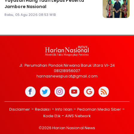
Yayasan Hang Tuah Lepas Peserta
Jambore Nasional
Rabu, 05 Agu 2026 08:53 WIB
Jl. Perumahan Pondok Nirwana Baruk Utara VI-24
081218956007
harnasnewspusat@gmail.com
Disclaimer
Redaksi
Info Iklan
Pedoman Media Siber
Kode Etik
AWS Network
©2026 Harian Nasional News