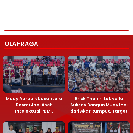
OLAHRAGA
Muay Aerobik Nusantara
Erick Thohir: LaNyalla
Resmi Jadi Aset
Sukses Bangun Muaythai
Intelektual PBMI,
dari Akar Rumput, Target
Menpora Sebut
Emas SEA Games
Terobosan Bangun
Grassroots