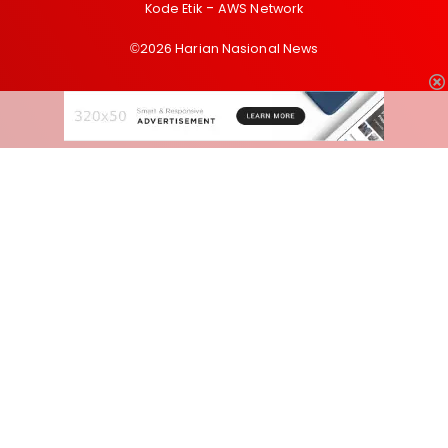
Kode Etik
AWS Network
©2026 Harian Nasional News