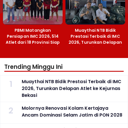
PBMI Matangkan
Muaythai NTB Bidik
Persiapan IMC 2026, 514
Prestasi Terbaik di IMC
Atlet dari 18 Provinsi Siap
2026, Turunkan Delapan
Berlaga Besok di Bekasi
Atlet ke Kejurnas Bekasi
Trending Minggu Ini
1
Muaythai NTB Bidik Prestasi Terbaik di IMC
2026, Turunkan Delapan Atlet ke Kejurnas
Bekasi
2
Molornya Renovasi Kolam Kertajaya
Ancam Dominasi Selam Jatim di PON 2028