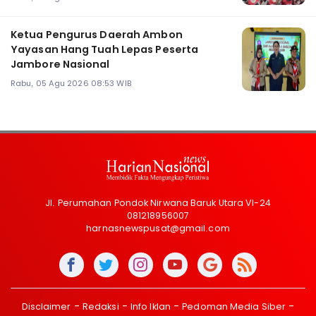
Ketua Pengurus Daerah Ambon
Yayasan Hang Tuah Lepas Peserta
Jambore Nasional
Rabu, 05 Agu 2026 08:53 WIB
Jl. Perumahan Pondok Nirwana Baruk Utara VI-24
081218956007
harnasnewspusat@gmail.com
Disclaimer
Redaksi
Info Iklan
Pedoman Media Siber