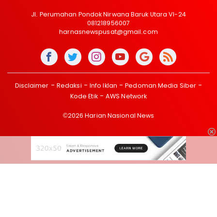
Jl. Perumahan Pondok Nirwana Baruk Utara VI-24
081218956007
harnasnewspusat@gmail.com
Disclaimer
Redaksi
Info Iklan
Pedoman Media Siber
Kode Etik
AWS Network
©2026 Harian Nasional News