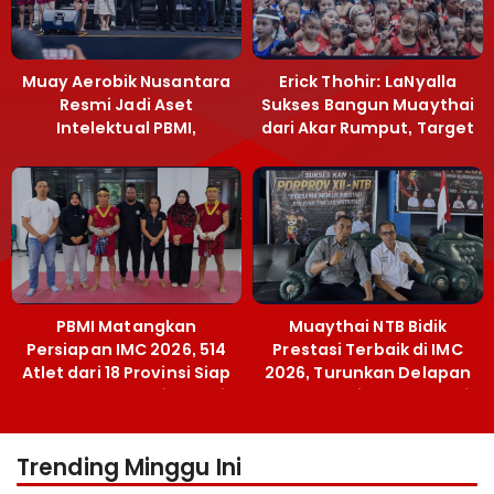
Muay Aerobik Nusantara
Erick Thohir: LaNyalla
Resmi Jadi Aset
Sukses Bangun Muaythai
Intelektual PBMI,
dari Akar Rumput, Target
Menpora Sebut
Emas SEA Games
Terobosan Bangun
Grassroots
PBMI Matangkan
Muaythai NTB Bidik
Persiapan IMC 2026, 514
Prestasi Terbaik di IMC
Atlet dari 18 Provinsi Siap
2026, Turunkan Delapan
Berlaga Besok di Bekasi
Atlet ke Kejurnas Bekasi
Trending Minggu Ini