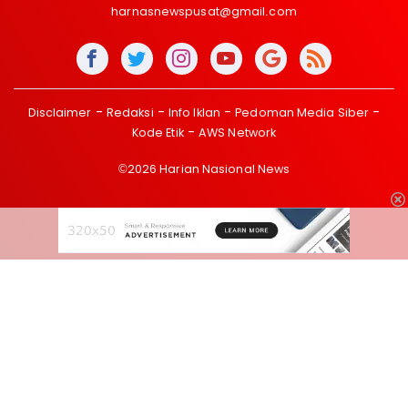
harnasnewspusat@gmail.com
Disclaimer
Redaksi
Info Iklan
Pedoman Media Siber
Kode Etik
AWS Network
©2026 Harian Nasional News