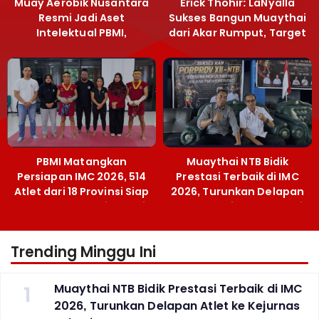
Muay Aerobik Nusantara
Erick Thohir: LaNyalla
Resmi Jadi Aset
Sukses Bangun Muaythai
Intelektual PBMI,
dari Akar Rumput, Target
Menpora Sebut
Emas SEA Games
Terobosan Bangun
Grassroots
PBMI Matangkan
Muaythai NTB Bidik
Persiapan IMC 2026, 514
Prestasi Terbaik di IMC
Atlet dari 18 Provinsi Siap
2026, Turunkan Delapan
Berlaga Besok di Bekasi
Atlet ke Kejurnas Bekasi
Trending Minggu Ini
1
Muaythai NTB Bidik Prestasi Terbaik di IMC
2026, Turunkan Delapan Atlet ke Kejurnas