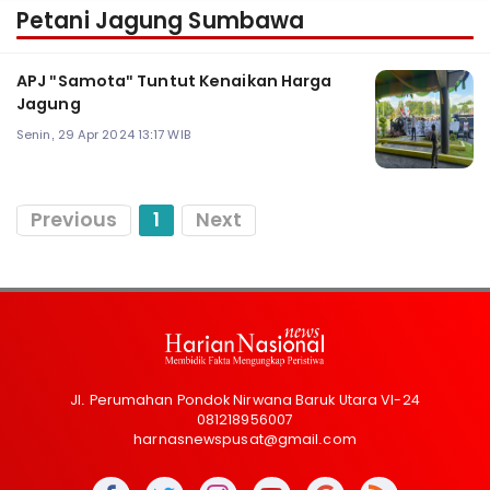
Petani Jagung Sumbawa
APJ "Samota" Tuntut Kenaikan Harga
Jagung
Senin, 29 Apr 2024 13:17 WIB
Previous
1
Next
Jl. Perumahan Pondok Nirwana Baruk Utara VI-24
081218956007
harnasnewspusat@gmail.com