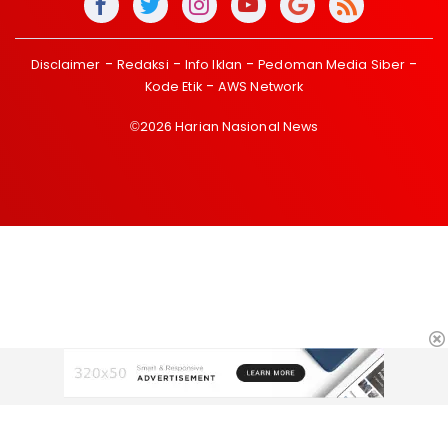
Disclaimer
Redaksi
Info Iklan
Pedoman Media Siber
Kode Etik
AWS Network
©2026 Harian Nasional News