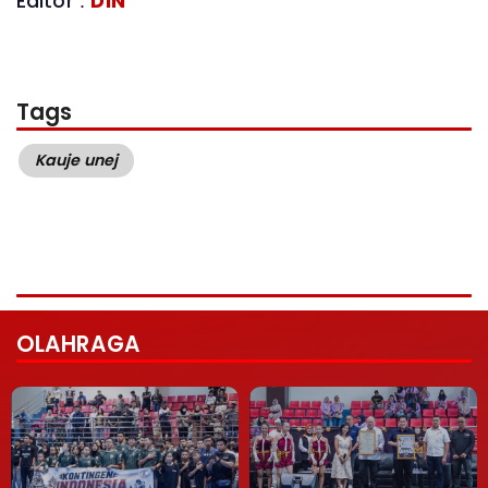
Editor :
D1N
Tags
Kauje unej
OLAHRAGA