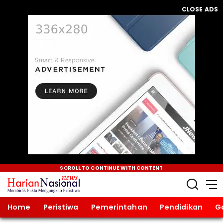
CLOSE ADS
SCROLL TO CONTINUE WITH CONTENT
Home
Peristiwa
Pemerintahan
Pendidikan
G