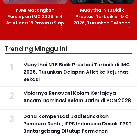
PBMI Matangkan
Muaythai NTB Bidik
Persiapan IMC 2026, 514
Prestasi Terbaik di IMC
Atlet dari 18 Provinsi Siap
2026, Turunkan Delapan
Berlaga Besok di Bekasi
Atlet ke Kejurnas Bekasi
Trending Minggu Ini
1
Muaythai NTB Bidik Prestasi Terbaik di IMC
2026, Turunkan Delapan Atlet ke Kejurnas
Bekasi
2
Molornya Renovasi Kolam Kertajaya
Ancam Dominasi Selam Jatim di PON 2028
3
Dana Kompensasi Jadi Bancakan
Pemburu Rente, IPPS Indonesia Desak TPST
Bantargebang Ditutup Permanen