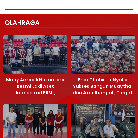
OLAHRAGA
Muay Aerobik Nusantara
Erick Thohir: LaNyalla
Resmi Jadi Aset
Sukses Bangun Muaythai
Intelektual PBMI,
dari Akar Rumput, Target
Menpora Sebut
Emas SEA Games
Terobosan Bangun
Grassroots