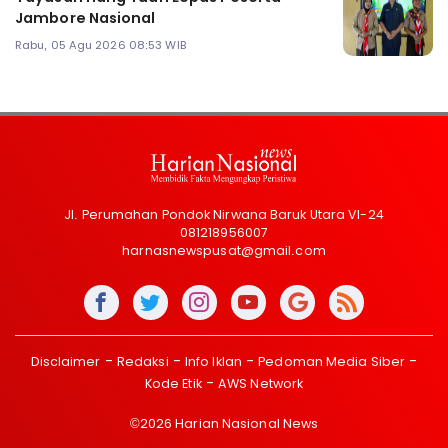
Jambore Nasional
Rabu, 05 Agu 2026 08:53 WIB
Jl. Perumahan Pondok Nirwana Baruk Utara VI-24
081218956007
harnasnewspusat@gmail.com
Disclaimer
Redaksi
Info Iklan
Pedoman Media Siber
Kode Etik
AWS Network
©2026 Harian Nasional News