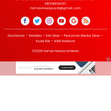
081218956007
harnasnewspusat@gmail.com
Disclaimer
Redaksi
Info Iklan
Pedoman Media Siber
Kode Etik
AWS Network
©2026 Harian Nasional News