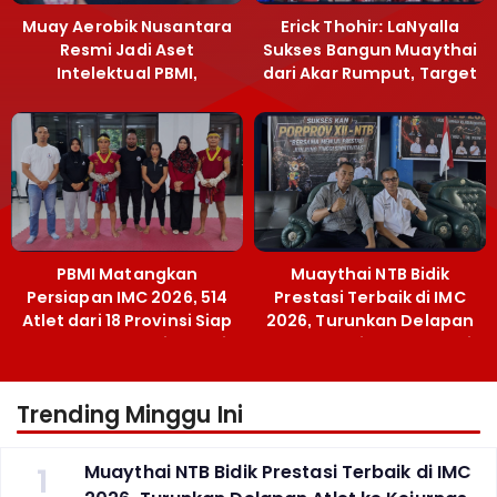
Muay Aerobik Nusantara
Erick Thohir: LaNyalla
Resmi Jadi Aset
Sukses Bangun Muaythai
Intelektual PBMI,
dari Akar Rumput, Target
Menpora Sebut
Emas SEA Games
Terobosan Bangun
Grassroots
PBMI Matangkan
Muaythai NTB Bidik
Persiapan IMC 2026, 514
Prestasi Terbaik di IMC
Atlet dari 18 Provinsi Siap
2026, Turunkan Delapan
Berlaga Besok di Bekasi
Atlet ke Kejurnas Bekasi
Trending Minggu Ini
1
Muaythai NTB Bidik Prestasi Terbaik di IMC