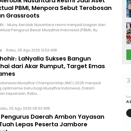
Aerobik Nusantara Resmi Jadi Aset
ektual PBMI, Menpora Sebut Terobosan
n Grassroots
NN – Muay Aerobik Nusantara resmi menjadi bagian dari
ektual Pengurus Besar Muaythai Indonesia (PBMI). Itu
a
Rabu, 05 Agu 2026 13:53 WIB
Thohir: LaNyalla Sukses Bangun
hai dari Akar Rumput, Target Emas
Games
Indonesia Muaythai Championship (IMC) 2026 menjadi
 optimisme baru bagi Muaythai Indonesia. Dalam
n kejuaraan, Rabu…
abu, 05 Agu 2026 08:53 WIB
 Pengurus Daerah Ambon Yayasan
Tuah Lepas Peserta Jambore