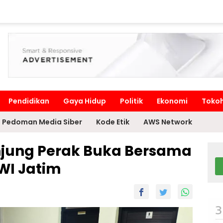
Pendidikan
Gaya Hidup
Politik
Ekonomi
Toko
Pedoman Media Siber
Kode Etik
AWS Network
njung Perak Buka Bersama
WI Jatim