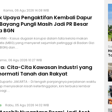
Kamis, 06 Agu 2026 14:08 WIB
lik Upaya Pengaktifan Kembali Dapur
Bayang Pungli Masih Jadi PR Besar
a BGN
HNN - Kasus dugaan korupsi dalam tata kelola makan
atis (MBG) yang menyeret sejumlah petingggi di Badan Gizi
Sa
 (BGN) dan…
H
T
L
amis, 06 Agu 2026 10:27 WIB
a: Cita-Cita Kawasan Industri yang
ormati Tanah dan Rakyat
 Suparto JAKARTA – Di tengah panjangnya perjalanan waktu
p menyisakan kisah ketertinggalan, kini terbuka lembar
bagi…
a
Rabu, 05 Agu 2026 14:02 WIB