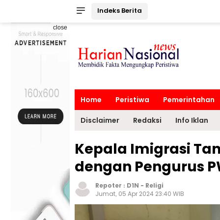
Indeks Berita
close
Home
Peristiwa
Pemerintahan
Disclaimer
Redaksi
Info Iklan
Kepala Imigrasi Ta
dengan Pengurus P
Repoter :
D1N
-
Religi
Jumat, 05 Apr 2024 23:40 WIB