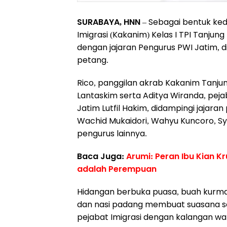
SURABAYA, HNN
– Sebagai bentuk ked
Imigrasi (Kakanim) Kelas I TPI Tanju
dengan jajaran Pengurus PWI Jatim, d
petang.
Rico, panggilan akrab Kakanim Tanjun
Lantaskim serta Aditya Wiranda, peja
Jatim Lutfil Hakim, didampingi jajaran
Wachid Mukaidori, Wahyu Kuncoro, Sya
pengurus lainnya.
Baca Juga:
Arumi: Peran Ibu Kian Kr
adalah Perempuan
Hidangan berbuka puasa, buah kurma,
dan nasi padang membuat suasana se
pejabat Imigrasi dengan kalangan war