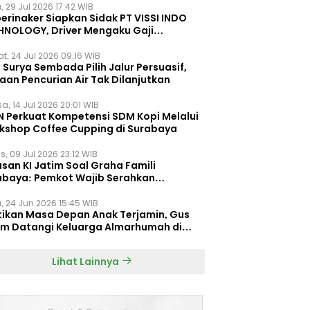
, 29 Jul 2026 17:42 WIB
erinaker Siapkan Sidak PT VISSI INDO
HNOLOGY, Driver Mengaku Gaji
otong Rp3 Juta
t, 24 Jul 2026 09:16 WIB
Surya Sembada Pilih Jalur Persuasif,
aan Pencurian Air Tak Dilanjutkan
a, 14 Jul 2026 20:01 WIB
N Perkuat Kompetensi SDM Kopi Melalui
kshop Coffee Cupping di Surabaya
s, 09 Jul 2026 23:12 WIB
san KI Jatim Soal Graha Famili
abaya: Pemkot Wajib Serahkan
umen Re-planning PT SAS
, 24 Jun 2026 15:45 WIB
tikan Masa Depan Anak Terjamin, Gus
im Datangi Keluarga Almarhumah di
orembun
Lihat Lainnya