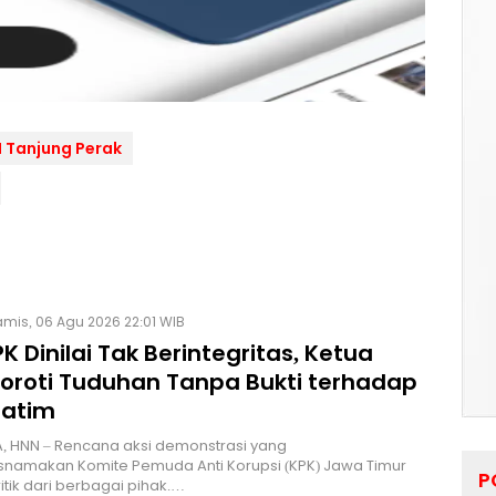
PI Tanjung Perak
mis, 06 Agu 2026 22:01 WIB
K Dinilai Tak Berintegritas, Ketua
Soroti Tuduhan Tanpa Bukti terhadap
Jatim
, HNN – Rencana aksi demonstrasi yang
namakan Komite Pemuda Anti Korupsi (KPK) Jawa Timur
P
itik dari berbagai pihak.…