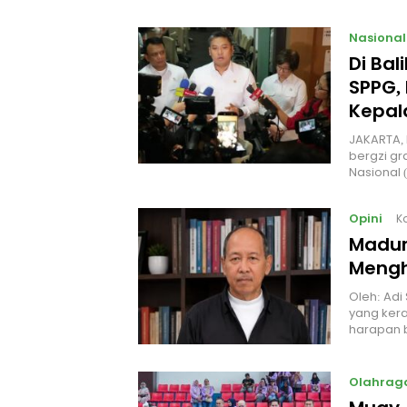
Nasional
Di Ba
SPPG, 
Kepal
JAKARTA, 
bergzi gr
Nasional
Opini
K
Madur
Mengh
Oleh: Adi
yang kera
harapan 
Olahrag