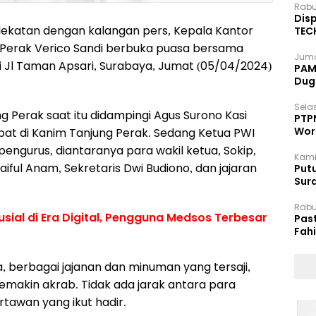
Rabu
Disp
ekatan dengan kalangan pers, Kepala Kantor
TEC
Dip
ng Perak Verico Sandi berbuka puasa bersama
Juma
i Jl Taman Apsari, Surabaya, Jumat (05/04/2024)
PAM 
Dug
Selas
g Perak saat itu didampingi Agus Surono Kasi
PTP
Wor
bat di Kanim Tanjung Perak. Sedang Ketua PWI
 pengurus, diantaranya para wakil ketua, Sokip,
Kami
iful Anam, Sekretaris Dwi Budiono, dan jajaran
Putu
Sur
Dok
Rabu
usial di Era Digital, Pengguna Medsos Terbesar
Pas
Fah
Moj
 berbagai jajanan dan minuman yang tersaji,
makin akrab. Tidak ada jarak antara para
tawan yang ikut hadir.