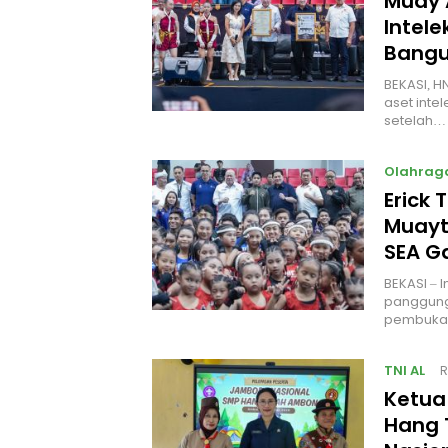
Muay 
Intel
Bangu
BEKASI, H
aset intel
setelah…
Olahrag
Erick 
Muayt
SEA 
BEKASI – 
panggung
pembukaa
TNI AL
R
Ketua
Hang 