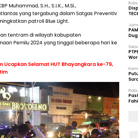
Rabu
P Muhammad, S.H., S.I.K., M.Si.,
Disp
tlantas yang tergabung dalam Satgas Preventiv
TEC
Dip
ngkatkan patroli Blue Light.
Juma
PAM 
dan tentram di wilayah kabupaten
Dug
aan Pemilu 2024 yang tinggal beberapa hari ke
Selas
PTP
Wor
im Ucapkan Selamat HUT Bhayangkara ke-79,
Kami
tim
Putu
Sur
Dok
Rabu
Pas
Fah
Moj