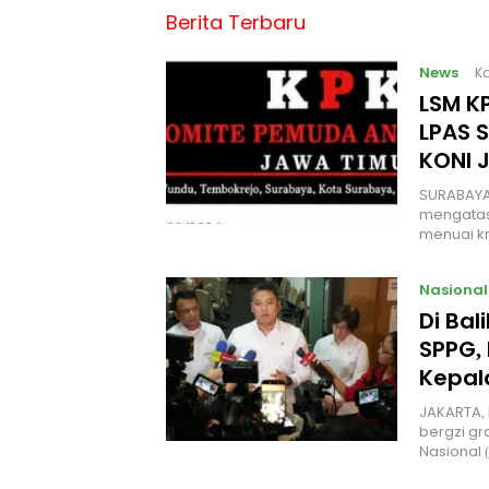
Berita Terbaru
News
Ka
LSM KP
LPAS 
KONI 
SURABAYA
mengatas
menuai kr
Nasional
Di Ba
SPPG, 
Kepal
JAKARTA, 
bergzi gr
Nasional