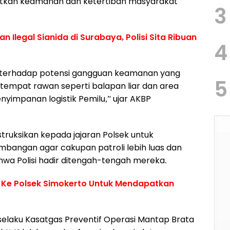
atkan keamanan dan ketertiban masyarakat
3
 Ilegal Sianida di Surabaya, Polisi Sita Ribuan
4
ons terhadap potensi gangguan keamanan yang
5
-tempat rawan seperti balapan liar dan area
nyimpanan logistik Pemilu,” ujar AKBP
struksikan kepada jajaran Polsek untuk
mbangan agar cakupan patroli lebih luas dan
wa Polisi hadir ditengah-tengah mereka.
 Ke Polsek Simokerto Untuk Mendapatkan
, selaku Kasatgas Preventif Operasi Mantap Brata