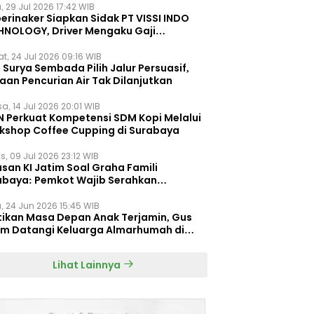
, 29 Jul 2026 17:42 WIB
erinaker Siapkan Sidak PT VISSI INDO
HNOLOGY, Driver Mengaku Gaji
otong Rp3 Juta
t, 24 Jul 2026 09:16 WIB
Surya Sembada Pilih Jalur Persuasif,
aan Pencurian Air Tak Dilanjutkan
a, 14 Jul 2026 20:01 WIB
N Perkuat Kompetensi SDM Kopi Melalui
kshop Coffee Cupping di Surabaya
s, 09 Jul 2026 23:12 WIB
san KI Jatim Soal Graha Famili
abaya: Pemkot Wajib Serahkan
umen Re-planning PT SAS
, 24 Jun 2026 15:45 WIB
tikan Masa Depan Anak Terjamin, Gus
im Datangi Keluarga Almarhumah di
orembun
Lihat Lainnya