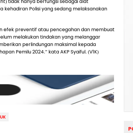
ht) tidak hanya berfungsi sebagai alat
da kehadiran Polisi yang sedang melaksanakan
an efek preventif atau pencegahan dan membuat
sebelum melakukan tindakan yang melanggar
mberikan perlindungan maksimal kepada
pan Pemilu 2024.” kata AKP Syaiful. (V1K)
JUK
P