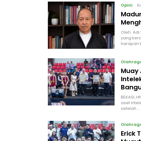
Opini
K
Madur
Mengh
Oleh: Adi
yang kera
harapan 
Olahrag
Muay 
Intel
Bangu
BEKASI, H
aset intel
setelah…
Olahrag
Erick 