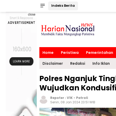
Indeks Berita
close
Home
Peristiwa
Pemerintahan
Disclaimer
Redaksi
Info Iklan
Polres Nganjuk Ting
Wujudkan Kondusifi
Repoter :
V1K
-
Patroli
Senin, 08 Jan 2024 23:51 WIB