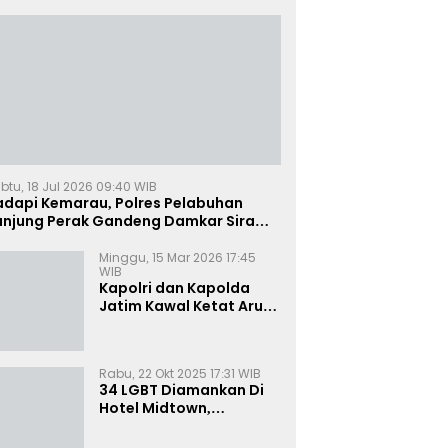
btu, 18 Jul 2026 09:40 WIB
adapi Kemarau, Polres Pelabuhan
anjung Perak Gandeng Damkar Siram
ahan Jagung Ketahanan Pangan
Minggu, 15 Mar 2026 17:45
WIB
Kapolri dan Kapolda
Jatim Kawal Ketat Arus
Mudik
Rabu, 22 Okt 2025 17:31 WIB
34 LGBT Diamankan Di
Hotel Midtown,
Kasatreskrim Terapkan
Pasal Pornografi Dan ITE
Rabu, 08 Okt 2025 15:44 WIB