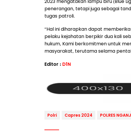
2023 mengatakan lampu biru (Blue Lig
penerangan, tetapi juga sebagai tan
tugas patroli.
“Hal ini diharapkan dapat memberik
pelaku kejahatan berpikir dua kali 
hukum, Kami berkomitmen untuk me
masyarakat, terutama selama pentaha
Editor :
D1N
Polri
Capres 2024
POLRES NGAN