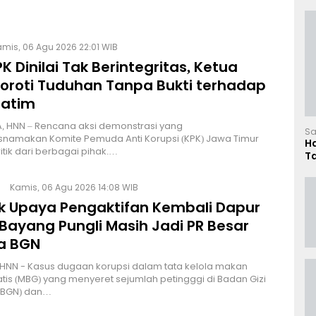
mis, 06 Agu 2026 22:01 WIB
K Dinilai Tak Berintegritas, Ketua
Soroti Tuduhan Tanpa Bukti terhadap
Jatim
, HNN – Rencana aksi demonstrasi yang
Sa
namakan Komite Pemuda Anti Korupsi (KPK) Jawa Timur
H
itik dari berbagai pihak.…
T
L
Kamis, 06 Agu 2026 14:08 WIB
lik Upaya Pengaktifan Kembali Dapur
Bayang Pungli Masih Jadi PR Besar
a BGN
HNN - Kasus dugaan korupsi dalam tata kelola makan
atis (MBG) yang menyeret sejumlah petingggi di Badan Gizi
 (BGN) dan…