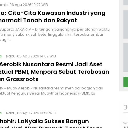
amis, 06 Agu 2026 10:27 WIB
a: Cita-Cita Kawasan Industri yang
ormati Tanah dan Rakyat
 Suparto JAKARTA – Di tengah panjangnya perjalanan waktu
p menyisakan kisah ketertinggalan, kini terbuka lembar
bagi…
a
Rabu, 05 Agu 2026 14:02 WIB
Aerobik Nusantara Resmi Jadi Aset
ektual PBMI, Menpora Sebut Terobosan
n Grassroots
NN – Muay Aerobik Nusantara resmi menjadi bagian dari
ektual Pengurus Besar Muaythai Indonesia (PBMI). Itu
a
Rabu, 05 Agu 2026 13:53 WIB
Thohir: LaNyalla Sukses Bangun