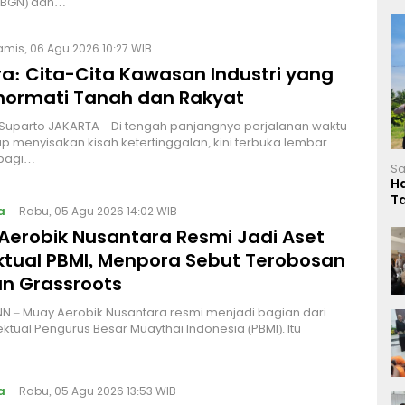
 (BGN) dan…
amis, 06 Agu 2026 10:27 WIB
a: Cita-Cita Kawasan Industri yang
ormati Tanah dan Rakyat
 Suparto JAKARTA – Di tengah panjangnya perjalanan waktu
p menyisakan kisah ketertinggalan, kini terbuka lembar
bagi…
Sa
H
T
a
Rabu, 05 Agu 2026 14:02 WIB
L
Aerobik Nusantara Resmi Jadi Aset
ektual PBMI, Menpora Sebut Terobosan
n Grassroots
NN – Muay Aerobik Nusantara resmi menjadi bagian dari
ektual Pengurus Besar Muaythai Indonesia (PBMI). Itu
a
Rabu, 05 Agu 2026 13:53 WIB