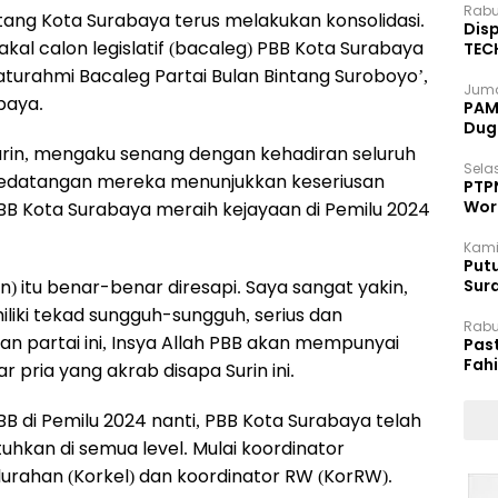
Rabu
tang Kota Surabaya terus melakukan konsolidasi.
Disp
kal calon legislatif (bacaleg) PBB Kota Surabaya
TEC
Dip
turahmi Bacaleg Partai Bulan Bintang Suroboyo’,
Juma
abaya.
PAM 
Dug
rin, mengaku senang dengan kehadiran seluruh
Selas
 kedatangan mereka menunjukkan keseriusan
PTP
Wor
B Kota Surabaya meraih kejayaan di Pemilu 2024
Kami
Putu
n) itu benar-benar diresapi. Saya sangat yakin,
Sur
Dok
liki tekad sungguh-sungguh, serius dan
Rabu
partai ini, Insya Allah PBB akan mempunyai
Pas
Fah
r pria yang akrab disapa Surin ini.
Moj
di Pemilu 2024 nanti, PBB Kota Surabaya telah
hkan di semua level. Mulai koordinator
urahan (Korkel) dan koordinator RW (KorRW).