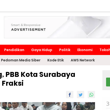
Pendidikan
Gaya Hidup
Politik
Ekonomi
Toko
Pedoman Media Siber
Kode Etik
AWS Network
g, PBB Kota Surabaya
 Fraksi