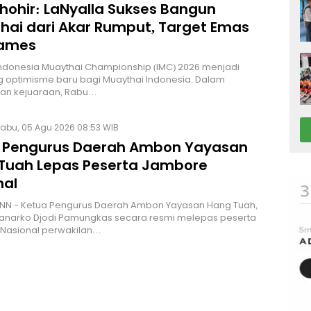
Thohir: LaNyalla Sukses Bangun
hai dari Akar Rumput, Target Emas
Games
Indonesia Muaythai Championship (IMC) 2026 menjadi
 optimisme baru bagi Muaythai Indonesia. Dalam
n kejuaraan, Rabu…
abu, 05 Agu 2026 08:53 WIB
 Pengurus Daerah Ambon Yayasan
Tuah Lepas Peserta Jambore
nal
NN - Ketua Pengurus Daerah Ambon Yayasan Hang Tuah,
Hanarko Djodi Pamungkas secara resmi melepas peserta
Nasional perwakilan…