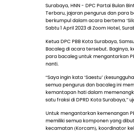
Surabaya, HNN - DPC Partai Bulan Bin
Terbaru, jajaran pengurus dan para ba
berkumpul dalam acara bertema ‘Sila
Sabtu 1 April 2023 di Zoom Hotel, Sur
Ketua DPC PBB Kota Surabaya, Samsu
Bacaleg di acara tersebut. Baginya,
para bacaleg untuk mengantarkan PB
nanti.
“Saya ingin kata ‘Saestu’ (kesungguha
semua pengurus dan bacaleg ini memi
kemantapan hati dalam memenangkan 
satu fraksi di DPRD Kota Surabaya,” uja
Untuk mengantarkan kemenangan PBB 
memiliki semua komponen yang dibutu
kecamatan (Korcam), koordinator kel