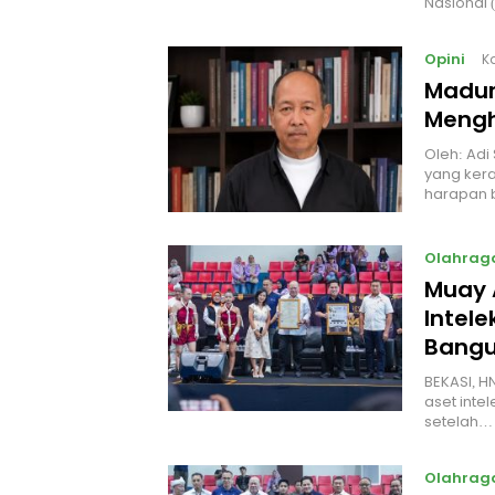
Nasional
Opini
K
Madur
Mengh
Oleh: Adi
yang kera
harapan 
Olahrag
Muay 
Intel
Bangu
BEKASI, H
aset intel
setelah…
Olahrag