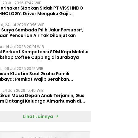
, 29 Jul 2026 17:42 WIB
erinaker Siapkan Sidak PT VISSI INDO
HNOLOGY, Driver Mengaku Gaji
otong Rp3 Juta
t, 24 Jul 2026 09:16 WIB
Surya Sembada Pilih Jalur Persuasif,
aan Pencurian Air Tak Dilanjutkan
a, 14 Jul 2026 20:01 WIB
N Perkuat Kompetensi SDM Kopi Melalui
kshop Coffee Cupping di Surabaya
s, 09 Jul 2026 23:12 WIB
san KI Jatim Soal Graha Famili
abaya: Pemkot Wajib Serahkan
umen Re-planning PT SAS
, 24 Jun 2026 15:45 WIB
tikan Masa Depan Anak Terjamin, Gus
im Datangi Keluarga Almarhumah di
orembun
Lihat Lainnya