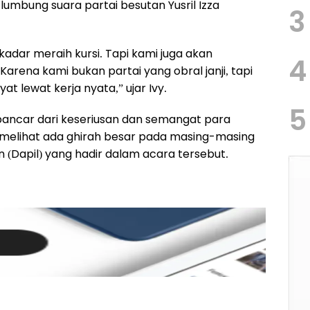
umbung suara partai besutan Yusril Izza
3
kadar meraih kursi. Tapi kami juga akan
4
rena kami bukan partai yang obral janji, tapi
t lewat kerja nyata,” ujar Ivy.
5
pancar dari keseriusan dan semangat para
a melihat ada ghirah besar pada masing-masing
n (Dapil) yang hadir dalam acara tersebut.