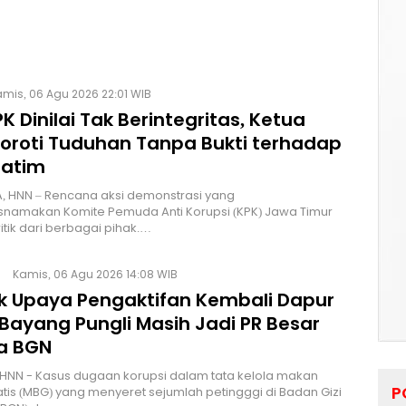
mis, 06 Agu 2026 22:01 WIB
K Dinilai Tak Berintegritas, Ketua
Soroti Tuduhan Tanpa Bukti terhadap
Jatim
, HNN – Rencana aksi demonstrasi yang
namakan Komite Pemuda Anti Korupsi (KPK) Jawa Timur
itik dari berbagai pihak.…
Kamis, 06 Agu 2026 14:08 WIB
lik Upaya Pengaktifan Kembali Dapur
Bayang Pungli Masih Jadi PR Besar
a BGN
HNN - Kasus dugaan korupsi dalam tata kelola makan
P
atis (MBG) yang menyeret sejumlah petingggi di Badan Gizi