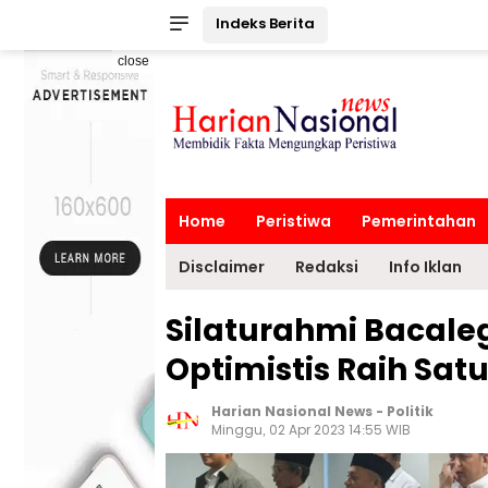
Indeks Berita
close
Home
Peristiwa
Pemerintahan
Disclaimer
Redaksi
Info Iklan
Silaturahmi Bacale
Optimistis Raih Satu
Harian Nasional News
-
Politik
Minggu, 02 Apr 2023 14:55 WIB