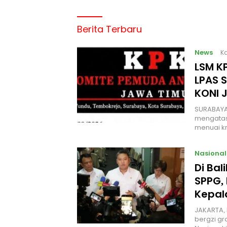
Berita Terbaru
News
Ka
LSM KP
LPAS 
KONI 
SURABAYA
mengatas
menuai kr
Nasional
Di Ba
SPPG, 
Kepal
JAKARTA, 
bergzi gr