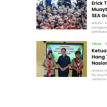
Erick 
Muayt
SEA 
BEKASI – 
panggung
pembukaa
TNI AL
R
Ketua
Hang 
Nasio
Ambon, H
Ny. Inca 
Jambore 