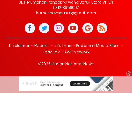
Jl. Perumahan Pondok Nirwana Baruk Utara VI-24
081218956007
harnasnewspusat@gmail.com
Disclaimer
Redaksi
Info Iklan
Pedoman Media Siber
Kode Etik
AWS Network
©2026 Harian Nasional News