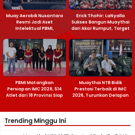
Muay Aerobik Nusantara
Erick Thohir: LaNyalla
Resmi Jadi Aset
Sukses Bangun Muaythai
Intelektual PBMI,
dari Akar Rumput, Target
Menpora Sebut
Emas SEA Games
Terobosan Bangun
Grassroots
PBMI Matangkan
Muaythai NTB Bidik
Persiapan IMC 2026, 514
Prestasi Terbaik di IMC
Atlet dari 18 Provinsi Siap
2026, Turunkan Delapan
Berlaga Besok di Bekasi
Atlet ke Kejurnas Bekasi
Trending Minggu Ini