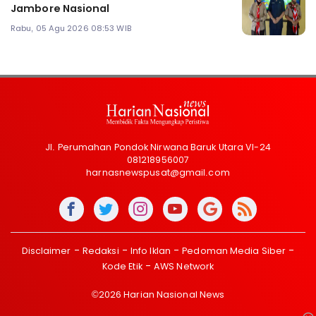
Jambore Nasional
Rabu, 05 Agu 2026 08:53 WIB
Jl. Perumahan Pondok Nirwana Baruk Utara VI-24
081218956007
harnasnewspusat@gmail.com
Disclaimer
Redaksi
Info Iklan
Pedoman Media Siber
Kode Etik
AWS Network
©2026 Harian Nasional News