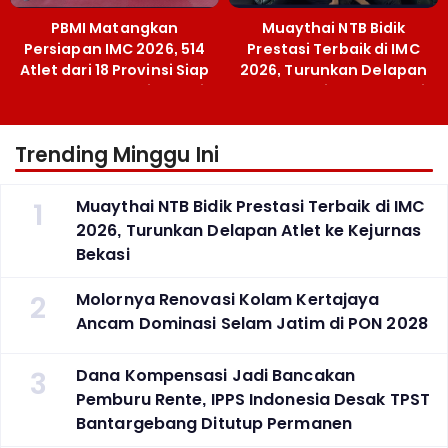
PBMI Matangkan
Muaythai NTB Bidik
Persiapan IMC 2026, 514
Prestasi Terbaik di IMC
Atlet dari 18 Provinsi Siap
2026, Turunkan Delapan
Berlaga Besok di Bekasi
Atlet ke Kejurnas Bekasi
Trending Minggu Ini
1
Muaythai NTB Bidik Prestasi Terbaik di IMC
2026, Turunkan Delapan Atlet ke Kejurnas
Bekasi
2
Molornya Renovasi Kolam Kertajaya
Ancam Dominasi Selam Jatim di PON 2028
3
Dana Kompensasi Jadi Bancakan
Pemburu Rente, IPPS Indonesia Desak TPST
Bantargebang Ditutup Permanen