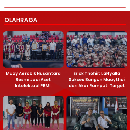
OLAHRAGA
Muay Aerobik Nusantara
Erick Thohir: LaNyalla
Resmi Jadi Aset
Sukses Bangun Muaythai
Intelektual PBMI,
dari Akar Rumput, Target
Menpora Sebut
Emas SEA Games
Terobosan Bangun
Grassroots