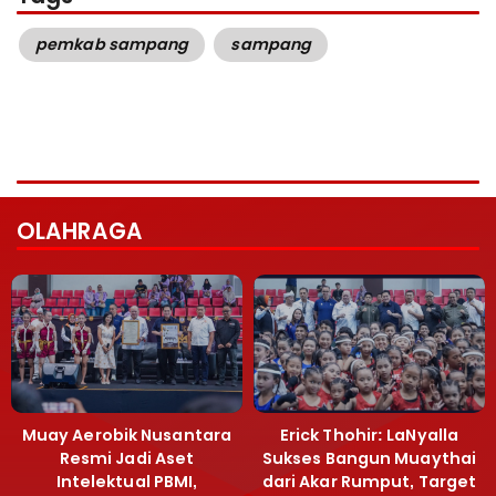
pemkab sampang
sampang
OLAHRAGA
Muay Aerobik Nusantara
Erick Thohir: LaNyalla
Resmi Jadi Aset
Sukses Bangun Muaythai
Intelektual PBMI,
dari Akar Rumput, Target