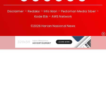
Disclaimer
Redaksi
Info Iklan
Pedoman Media Siber
Kode Etik
AWS Network
©2026 Harian Nasional News