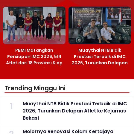
Menpora Sebut
Emas SEA Games
Terobosan Bangun
Grassroots
PBMI Matangkan
Muaythai NTB Bidik
Persiapan IMC 2026, 514
Prestasi Terbaik di IMC
Atlet dari 18 Provinsi Siap
2026, Turunkan Delapan
Berlaga Besok di Bekasi
Atlet ke Kejurnas Bekasi
Trending Minggu Ini
1
Muaythai NTB Bidik Prestasi Terbaik di IMC
2026, Turunkan Delapan Atlet ke Kejurnas
Bekasi
Molornya Renovasi Kolam Kertajaya