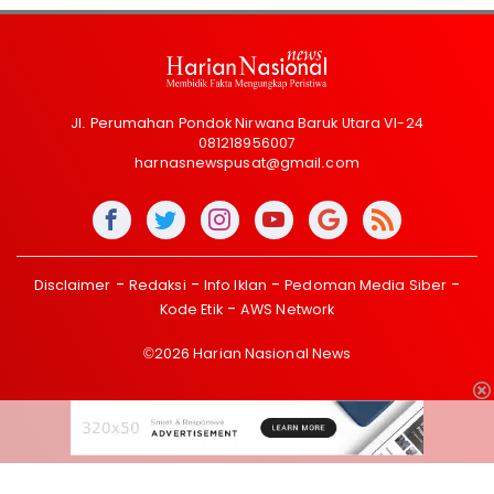
Jl. Perumahan Pondok Nirwana Baruk Utara VI-24
081218956007
harnasnewspusat@gmail.com
Disclaimer
Redaksi
Info Iklan
Pedoman Media Siber
Kode Etik
AWS Network
©2026 Harian Nasional News