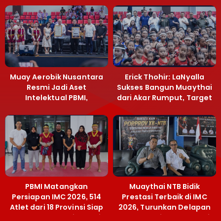
Muay Aerobik Nusantara
Erick Thohir: LaNyalla
Resmi Jadi Aset
Sukses Bangun Muaythai
Intelektual PBMI,
dari Akar Rumput, Target
Menpora Sebut
Emas SEA Games
Terobosan Bangun
Grassroots
PBMI Matangkan
Muaythai NTB Bidik
Persiapan IMC 2026, 514
Prestasi Terbaik di IMC
Atlet dari 18 Provinsi Siap
2026, Turunkan Delapan
Berlaga Besok di Bekasi
Atlet ke Kejurnas Bekasi