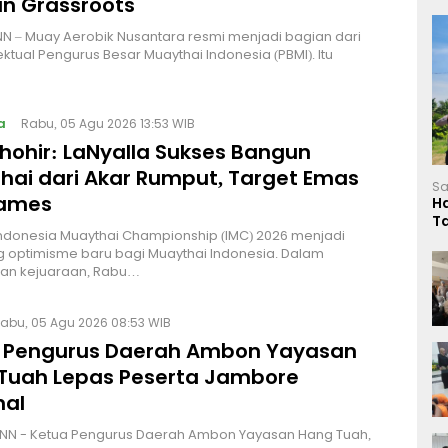
n Grassroots
NN – Muay Aerobik Nusantara resmi menjadi bagian dari
ektual Pengurus Besar Muaythai Indonesia (PBMI). Itu
a
Rabu, 05 Agu 2026 13:53 WIB
Thohir: LaNyalla Sukses Bangun
hai dari Akar Rumput, Target Emas
Sa
Games
H
T
Indonesia Muaythai Championship (IMC) 2026 menjadi
L
 optimisme baru bagi Muaythai Indonesia. Dalam
n kejuaraan, Rabu…
abu, 05 Agu 2026 08:53 WIB
 Pengurus Daerah Ambon Yayasan
Tuah Lepas Peserta Jambore
nal
NN - Ketua Pengurus Daerah Ambon Yayasan Hang Tuah,