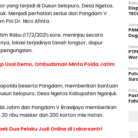
Rabu
 yang terjadi di Dusun Selopuro, Desa Ngetos,
Disp
k. Menjadi perhatian serius dari Pangdam V
TEC
Dip
 Pol Dr. Nico Afinta.
Juma
PAM 
im Rabu (17/2/2021) sore, meninjau secara
Dug
ya, lokasi terjadinya tanah longsor, dapur
Selas
 pengungsian.
PTP
Wor
ap Usai Demo, Ombudsman Minta Polda Jatim
Kami
Putu
Sur
Dok
 Kapolda beserta Pangdam, memberikan bantuan
Rabu
Dusun Selopuro, Desa Ngetos Kabupaten Nganjuk.
Pas
Fah
Moj
da Jatim dan Pangdam V Brawijaya memberikan
 20 ribu masker dan 200 karton mie instan.
ek Dua Pelaku Judi Online di Lakarsantri