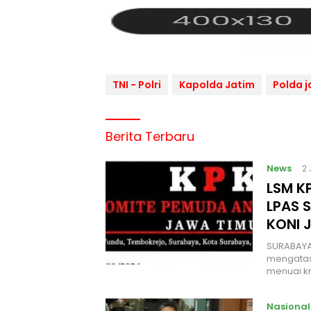
TNI - Polri
Kapolda Jatim
Polda j
Berita Terbaru
News
2
LSM KP
LPAS 
KONI 
SURABAYA
mengatas
menuai kr
Nasional