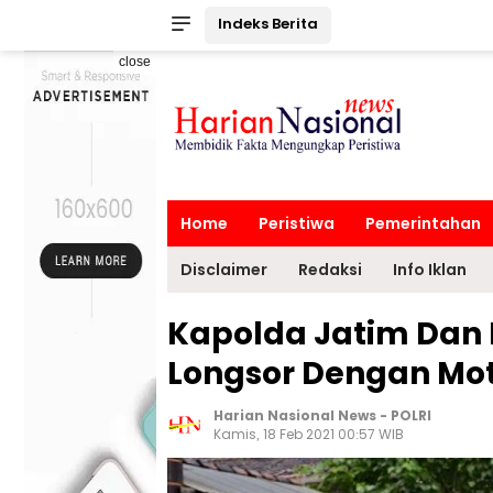
Indeks Berita
close
Home
Peristiwa
Pemerintahan
Disclaimer
Redaksi
Info Iklan
Kapolda Jatim Dan 
Longsor Dengan Moto
Harian Nasional News
-
POLRI
Kamis, 18 Feb 2021 00:57 WIB