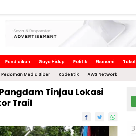
Pendidikan
Gaya Hidup
Politik
Ekonomi
Toko
Pedoman Media Siber
Kode Etik
AWS Network
Pangdam Tinjau Lokasi
r Trail