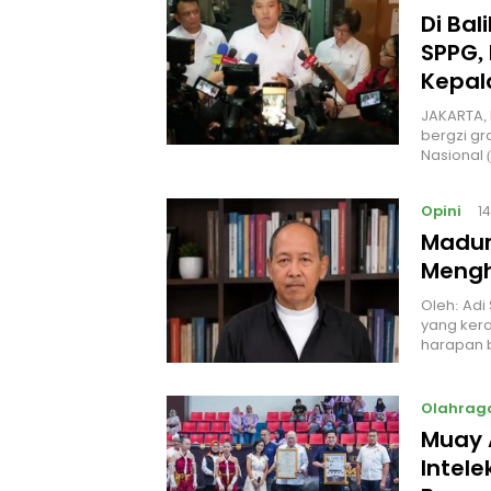
Di Ba
SPPG, 
Kepal
JAKARTA, 
bergzi gr
Nasional
Opini
1
Madur
Mengh
Oleh: Adi
yang kera
harapan 
Olahrag
Muay 
Intel