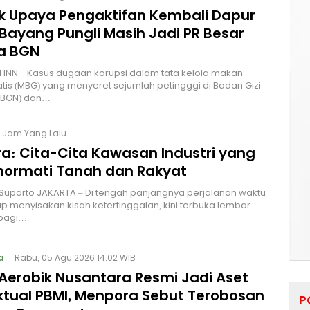
lik Upaya Pengaktifan Kembali Dapur
Bayang Pungli Masih Jadi PR Besar
a BGN
HNN - Kasus dugaan korupsi dalam tata kelola makan
atis (MBG) yang menyeret sejumlah petingggi di Badan Gizi
 (BGN) dan…
4 Jam Yang Lalu
a: Cita-Cita Kawasan Industri yang
ormati Tanah dan Rakyat
 Suparto JAKARTA – Di tengah panjangnya perjalanan waktu
p menyisakan kisah ketertinggalan, kini terbuka lembar
bagi…
a
Rabu, 05 Agu 2026 14:02 WIB
Aerobik Nusantara Resmi Jadi Aset
ektual PBMI, Menpora Sebut Terobosan
P