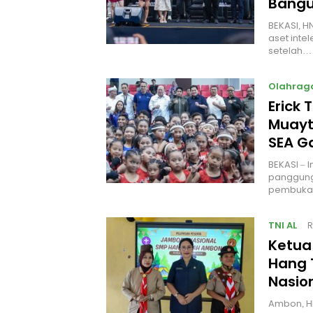
Bangu
BEKASI, H
aset intel
setelah…
Olahrag
Erick 
Muayt
SEA 
BEKASI – 
panggung
pembukaa
TNI AL
R
Ketua
Hang 
Nasio
Ambon, H