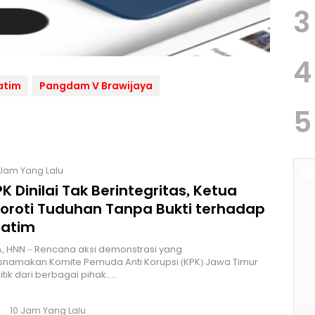
3
4
atim
Pangdam V Brawijaya
5
 Jam Yang Lalu
K Dinilai Tak Berintegritas, Ketua
Soroti Tuduhan Tanpa Bukti terhadap
Jatim
, HNN – Rencana aksi demonstrasi yang
namakan Komite Pemuda Anti Korupsi (KPK) Jawa Timur
itik dari berbagai pihak.…
10 Jam Yang Lalu