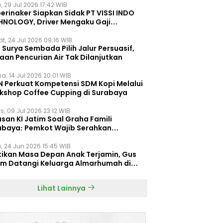
, 29 Jul 2026 17:42 WIB
erinaker Siapkan Sidak PT VISSI INDO
HNOLOGY, Driver Mengaku Gaji
otong Rp3 Juta
t, 24 Jul 2026 09:16 WIB
Surya Sembada Pilih Jalur Persuasif,
aan Pencurian Air Tak Dilanjutkan
a, 14 Jul 2026 20:01 WIB
N Perkuat Kompetensi SDM Kopi Melalui
kshop Coffee Cupping di Surabaya
s, 09 Jul 2026 23:12 WIB
san KI Jatim Soal Graha Famili
abaya: Pemkot Wajib Serahkan
umen Re-planning PT SAS
, 24 Jun 2026 15:45 WIB
tikan Masa Depan Anak Terjamin, Gus
im Datangi Keluarga Almarhumah di
orembun
Lihat Lainnya