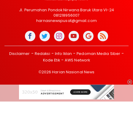
Jl. Perumahan Pondok Nirwana Baruk Utara VI-24
081218956007
harnasnewspusat@gmail.com
Disclaimer
Redaksi
Info Iklan
Pedoman Media Siber
Kode Etik
AWS Network
©2026 Harian Nasional News