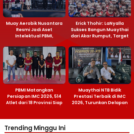
Muay Aerobik Nusantara
Erick Thohir: LaNyalla
Resmi Jadi Aset
Sukses Bangun Muaythai
Intelektual PBMI,
dari Akar Rumput, Target
Menpora Sebut
Emas SEA Games
Terobosan Bangun
Grassroots
PBMI Matangkan
Muaythai NTB Bidik
Persiapan IMC 2026, 514
Prestasi Terbaik di IMC
Atlet dari 18 Provinsi Siap
2026, Turunkan Delapan
Berlaga Besok di Bekasi
Atlet ke Kejurnas Bekasi
Trending Minggu Ini