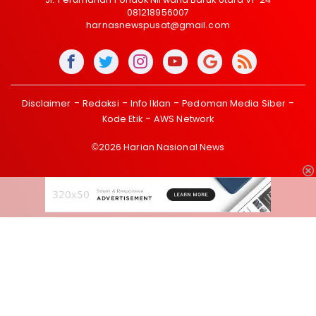
081218956007
harnasnewspusat@gmail.com
Disclaimer
Redaksi
Info Iklan
Pedoman Media Siber
Kode Etik
AWS Network
©2026 Harian Nasional News