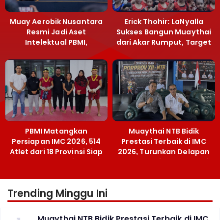
Muay Aerobik Nusantara
Erick Thohir: LaNyalla
Resmi Jadi Aset
Sukses Bangun Muaythai
Intelektual PBMI,
dari Akar Rumput, Target
Menpora Sebut
Emas SEA Games
Terobosan Bangun
Grassroots
PBMI Matangkan
Muaythai NTB Bidik
Persiapan IMC 2026, 514
Prestasi Terbaik di IMC
Atlet dari 18 Provinsi Siap
2026, Turunkan Delapan
Berlaga Besok di Bekasi
Atlet ke Kejurnas Bekasi
Trending Minggu Ini
Muaythai NTB Bidik Prestasi Terbaik di IMC