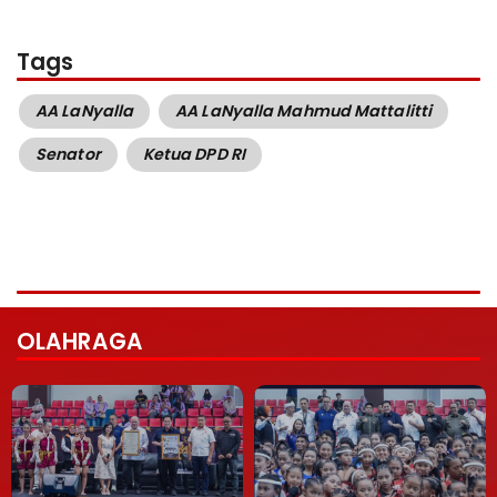
Tags
AA LaNyalla
AA LaNyalla Mahmud Mattalitti
Senator
Ketua DPD RI
OLAHRAGA