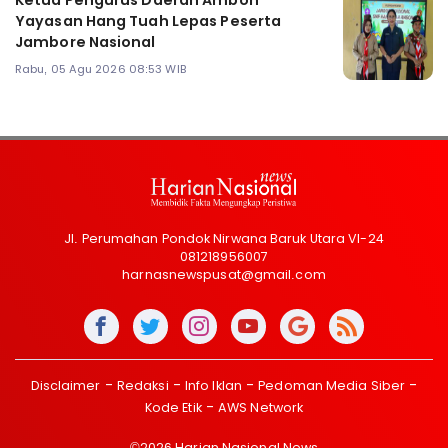
Ketua Pengurus Daerah Ambon
Yayasan Hang Tuah Lepas Peserta
Jambore Nasional
Rabu, 05 Agu 2026 08:53 WIB
Jl. Perumahan Pondok Nirwana Baruk Utara VI-24
081218956007
harnasnewspusat@gmail.com
Disclaimer
Redaksi
Info Iklan
Pedoman Media Siber
Kode Etik
AWS Network
©2026 Harian Nasional News