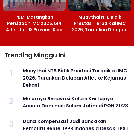
PBMI Matangkan
Muaythai NTB Bidik
Persiapan IMC 2026, 514
Prestasi Terbaik di IMC
Atlet dari 18 Provinsi Siap
2026, Turunkan Delapan
Berlaga Besok di Bekasi
Atlet ke Kejurnas Bekasi
Trending Minggu Ini
1
Muaythai NTB Bidik Prestasi Terbaik di IMC
2026, Turunkan Delapan Atlet ke Kejurnas
Bekasi
2
Molornya Renovasi Kolam Kertajaya
Ancam Dominasi Selam Jatim di PON 2028
3
Dana Kompensasi Jadi Bancakan
Pemburu Rente, IPPS Indonesia Desak TPST