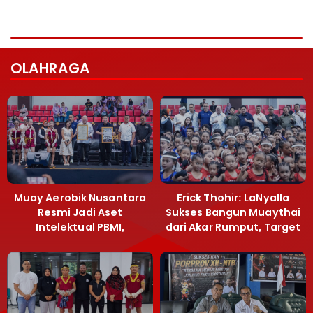
OLAHRAGA
Muay Aerobik Nusantara
Erick Thohir: LaNyalla
Resmi Jadi Aset
Sukses Bangun Muaythai
Intelektual PBMI,
dari Akar Rumput, Target
Menpora Sebut
Emas SEA Games
Terobosan Bangun
Grassroots