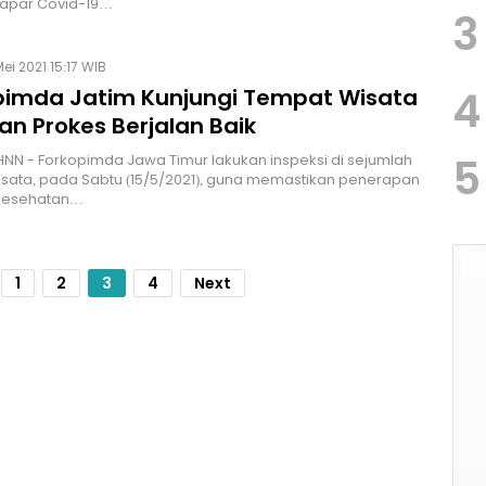
papar Covid-19…
3
ei 2021 15:17 WIB
4
pimda Jatim Kunjungi Tempat Wisata
an Prokes Berjalan Baik
5
NN - Forkopimda Jawa Timur lakukan inspeksi di sejumlah
sata, pada Sabtu (15/5/2021), guna memastikan penerapan
 Kesehatan…
1
2
3
4
Next