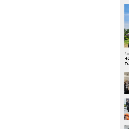
Sa
H
T
L