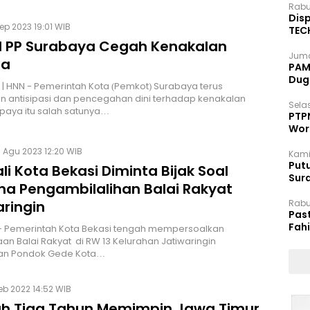
Rabu
Disp
Sep 2023 19:01 WIB
TEC
Dip
l PP Surabaya Cegah Kenakalan
Juma
ja
PAM 
Dug
| HNN - Pemerintah Kota (Pemkot) Surabaya terus
 antisipasi dan pencegahan dini terhadap kenakalan
Selas
paya itu salah satunya…
PTP
Wor
 Agu 2023 12:20 WIB
Kami
Putu
ali Kota Bekasi Diminta Bijak Soal
Sur
a Pengambilalihan Balai Rakyat
Dok
aringin
Rabu
Pas
Fah
- Pemerintah Kota Bekasi tengah mempersoalkan
Moj
an Balai Rakyat di RW 13 Kelurahan Jatiwaringin
n Pondok Gede Kota…
Feb 2022 14:52 WIB
ah Tiga Tahun Memimpin Jawa Timur,