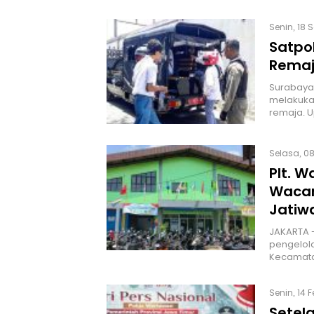
Senin, 18 
Satpo
Rema
Surabaya 
melakukan
remaja. U
Selasa, 08
Plt. W
Wacan
Jatiw
JAKARTA 
pengelola
Kecamata
Senin, 14 
Setel