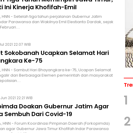
i Ini Kinerja Khofifah-Emil
 HNN - Setelah tiga tahun perjalanan Gubernur Jatim
Indar Parawansa dan Wakilnya Emil Elestianto Dardak, sejak
2 Februari…
Jul 2021 22:07 WIB
 Sokobanah Ucapkan Selamat Hari
ngkara Ke-75
 HNN - Sambut Hari Bhayangkara ke-75, Ucapan Selamat
galir dari Berbaiagai Elemen pemerintah dan masyarakat
epolisian…
Tre
1
Jun 2021 22:21 WIB
pimda Doakan Gubernur Jatim Agar
a Sembuh Dari Covid-19
2
 HNN - Forum Koordinasi Pimpinan Daerah (Forkopimda)
n agar Gubernur Jawa Timur Khofifah Indar Parawansa