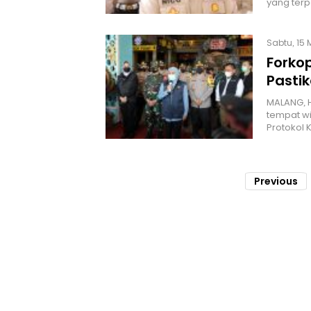
yang ter
Sabtu, 15 M
Forko
Pastik
MALANG, H
tempat wi
Protokol
Previous