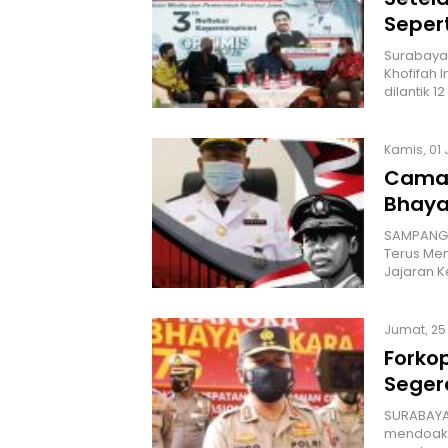
Sepert
Surabaya,
Khofifah 
dilantik 1
Kamis, 01 
Camat
Bhaya
SAMPANG,
Terus Men
Jajaran K
Jumat, 25 
Forko
Seger
SURABAYA,
mendoaka