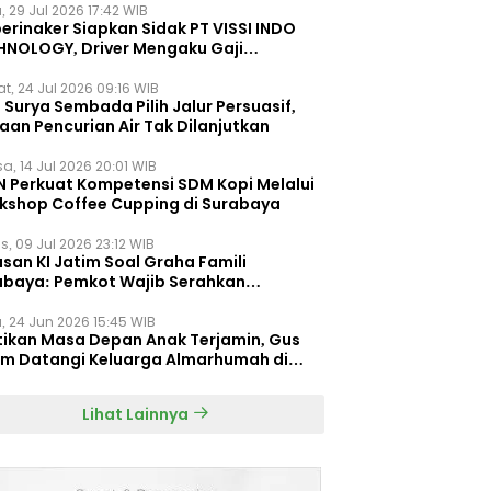
, 29 Jul 2026 17:42 WIB
erinaker Siapkan Sidak PT VISSI INDO
HNOLOGY, Driver Mengaku Gaji
otong Rp3 Juta
t, 24 Jul 2026 09:16 WIB
Surya Sembada Pilih Jalur Persuasif,
aan Pencurian Air Tak Dilanjutkan
a, 14 Jul 2026 20:01 WIB
N Perkuat Kompetensi SDM Kopi Melalui
kshop Coffee Cupping di Surabaya
s, 09 Jul 2026 23:12 WIB
san KI Jatim Soal Graha Famili
abaya: Pemkot Wajib Serahkan
umen Re-planning PT SAS
, 24 Jun 2026 15:45 WIB
tikan Masa Depan Anak Terjamin, Gus
im Datangi Keluarga Almarhumah di
orembun
Lihat Lainnya