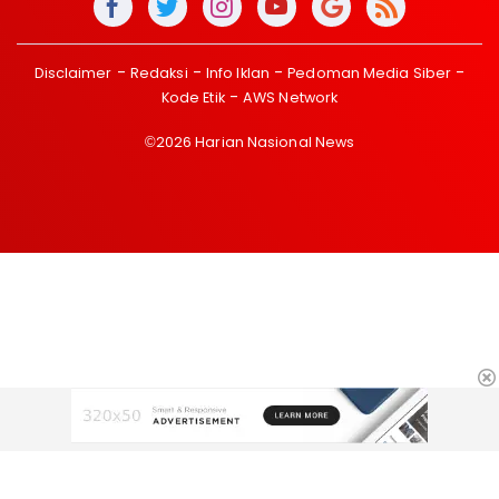
Disclaimer
Redaksi
Info Iklan
Pedoman Media Siber
Kode Etik
AWS Network
©2026 Harian Nasional News