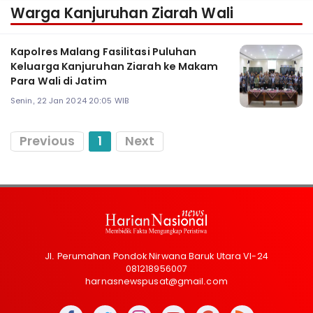
Warga Kanjuruhan Ziarah Wali
Kapolres Malang Fasilitasi Puluhan
Keluarga Kanjuruhan Ziarah ke Makam
Para Wali di Jatim
Senin, 22 Jan 2024 20:05 WIB
Previous
1
Next
Jl. Perumahan Pondok Nirwana Baruk Utara VI-24
081218956007
harnasnewspusat@gmail.com