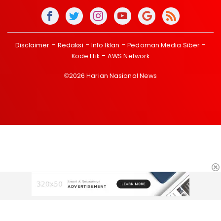
Disclaimer
Redaksi
Info Iklan
Pedoman Media Siber
Kode Etik
AWS Network
©2026 Harian Nasional News