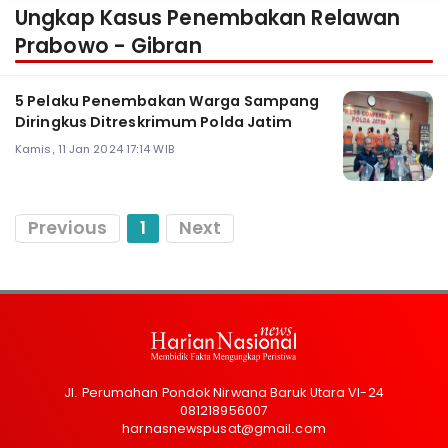
Ungkap Kasus Penembakan Relawan
Prabowo - Gibran
5 Pelaku Penembakan Warga Sampang
Diringkus Ditreskrimum Polda Jatim
Kamis, 11 Jan 2024 17:14 WIB
Previous
1
Next
Jl. Perumahan Pondok Nirwana Baruk Utara VI-24
081218956007
harnasnewspusat@gmail.com