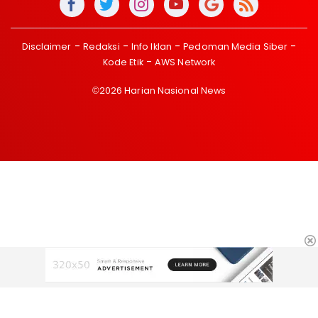
Disclaimer
Redaksi
Info Iklan
Pedoman Media Siber
Kode Etik
AWS Network
©2026 Harian Nasional News