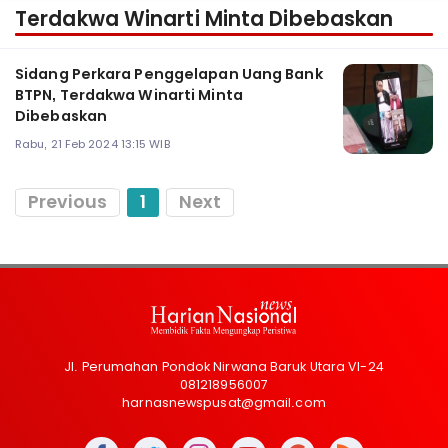
Terdakwa Winarti Minta Dibebaskan
Sidang Perkara Penggelapan Uang Bank
BTPN, Terdakwa Winarti Minta
Dibebaskan
Rabu, 21 Feb 2024 13:15 WIB
Previous
1
Next
Jl. Perumahan Pondok Nirwana Baruk Utara VI-24
081218956007
harnasnewspusat@gmail.com