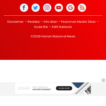
Disclaimer
Redaksi
Info Iklan
Pedoman Media Siber
Kode Etik
AWS Network
©2026 Harian Nasional News