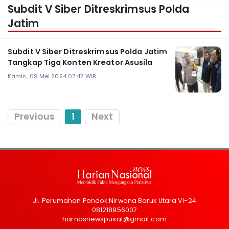
Subdit V Siber Ditreskrimsus Polda
Jatim
Subdit V Siber Ditreskrimsus Polda Jatim
Tangkap Tiga Konten Kreator Asusila
Kamis, 09 Mei 2024 07:47 WIB
Previous
1
Next
Jl. Perumahan Pondok Nirwana Baruk Utara VI-24
081218956007
harnasnewspusat@gmail.com