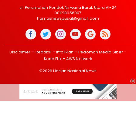
Jl. Perumahan Pondok Nirwana Baruk Utara VI-24
081218956007
harnasnewspusat@gmail.com
Disclaimer
Redaksi
Info Iklan
Pedoman Media Siber
Kode Etik
AWS Network
©2026 Harian Nasional News