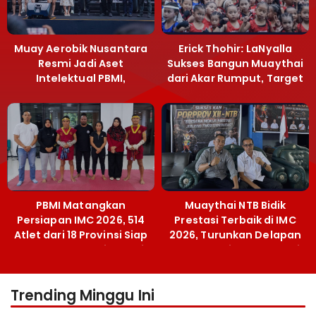
Muay Aerobik Nusantara
Erick Thohir: LaNyalla
Resmi Jadi Aset
Sukses Bangun Muaythai
Intelektual PBMI,
dari Akar Rumput, Target
Menpora Sebut
Emas SEA Games
Terobosan Bangun
Grassroots
PBMI Matangkan
Muaythai NTB Bidik
Persiapan IMC 2026, 514
Prestasi Terbaik di IMC
Atlet dari 18 Provinsi Siap
2026, Turunkan Delapan
Berlaga Besok di Bekasi
Atlet ke Kejurnas Bekasi
Trending Minggu Ini