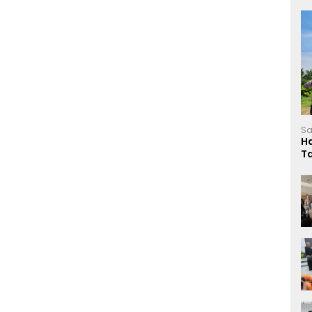
Sa
H
T
L