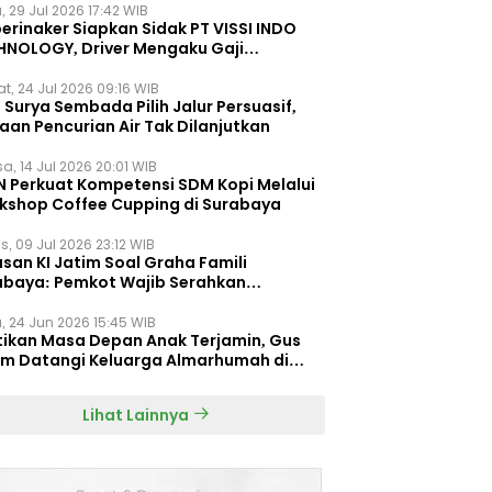
, 29 Jul 2026 17:42 WIB
erinaker Siapkan Sidak PT VISSI INDO
HNOLOGY, Driver Mengaku Gaji
otong Rp3 Juta
t, 24 Jul 2026 09:16 WIB
Surya Sembada Pilih Jalur Persuasif,
aan Pencurian Air Tak Dilanjutkan
a, 14 Jul 2026 20:01 WIB
N Perkuat Kompetensi SDM Kopi Melalui
kshop Coffee Cupping di Surabaya
s, 09 Jul 2026 23:12 WIB
san KI Jatim Soal Graha Famili
abaya: Pemkot Wajib Serahkan
umen Re-planning PT SAS
, 24 Jun 2026 15:45 WIB
tikan Masa Depan Anak Terjamin, Gus
im Datangi Keluarga Almarhumah di
orembun
Lihat Lainnya