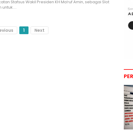
tan Stafsus Wakil Presiden KH Ma'ruf Amin, sebagai Slot
 untuk…
evious
1
Next
PE