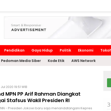
Pendidikan
Gaya Hidup
Politik
Ekonomi
Toko
Pedoman Media Siber
Kode Etik
AWS Network
 Jul 2020 19:51 WIB
nd MPN PP Arif Rahman Diangkat
i Stafsus Wakil Presiden RI
HNN - Presiden Jokowi baru saja menandatangani Kepres