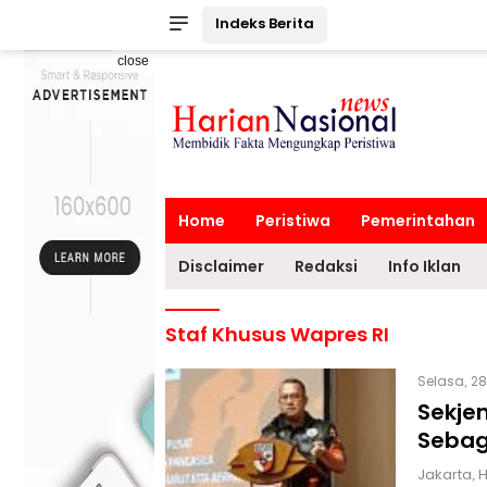
Indeks Berita
close
Home
Peristiwa
Pemerintahan
Disclaimer
Redaksi
Info Iklan
Staf Khusus Wapres RI
Selasa, 28
Sekje
Sebaga
Jakarta, 