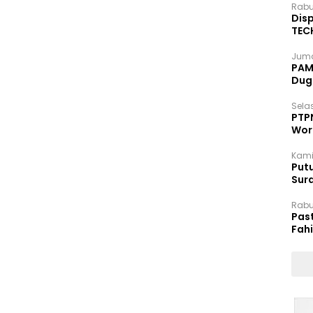
Rabu
Disp
TEC
Dip
Juma
PAM 
Dug
Selas
PTP
Wor
Kami
Putu
Sur
Dok
Rabu
Pas
Fah
Moj