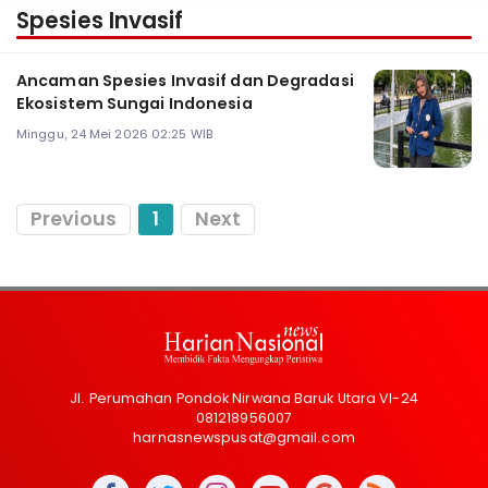
Spesies Invasif
Ancaman Spesies Invasif dan Degradasi
Ekosistem Sungai Indonesia
Minggu, 24 Mei 2026 02:25 WIB
Previous
1
Next
Jl. Perumahan Pondok Nirwana Baruk Utara VI-24
081218956007
harnasnewspusat@gmail.com