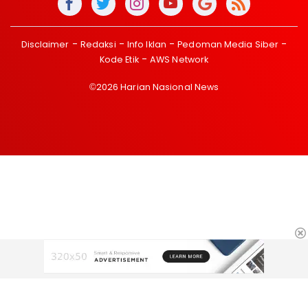
Disclaimer
Redaksi
Info Iklan
Pedoman Media Siber
Kode Etik
AWS Network
©2026 Harian Nasional News