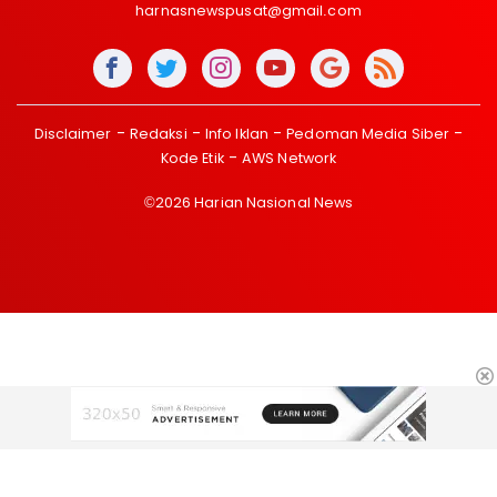
harnasnewspusat@gmail.com
Disclaimer
Redaksi
Info Iklan
Pedoman Media Siber
Kode Etik
AWS Network
©2026 Harian Nasional News