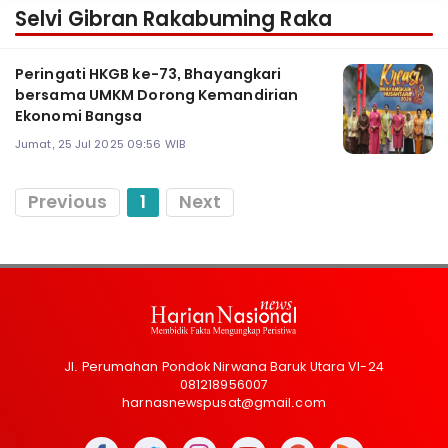
Selvi Gibran Rakabuming Raka
Peringati HKGB ke-73, Bhayangkari
bersama UMKM Dorong Kemandirian
Ekonomi Bangsa
Jumat, 25 Jul 2025 09:56 WIB
Previous
1
Next
Jl. Perumahan Pondok Nirwana Baruk Utara VI-24
081218956007
harnasnewspusat@gmail.com