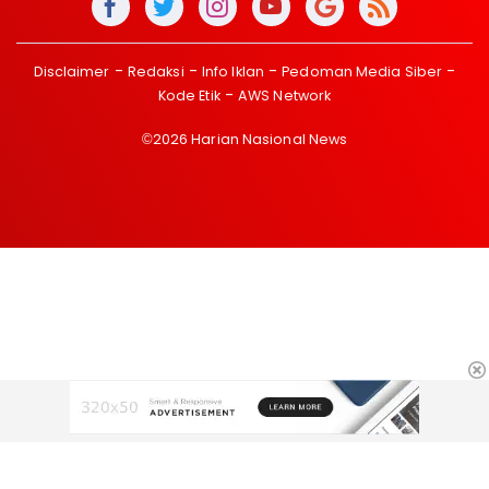
Disclaimer
Redaksi
Info Iklan
Pedoman Media Siber
Kode Etik
AWS Network
©2026 Harian Nasional News