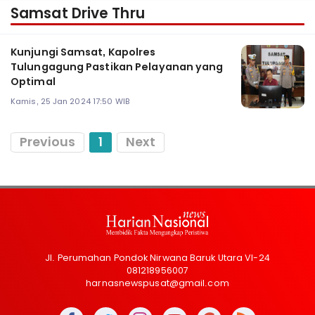
Samsat Drive Thru
Kunjungi Samsat, Kapolres
Tulungagung Pastikan Pelayanan yang
Optimal
Kamis, 25 Jan 2024 17:50 WIB
Previous
1
Next
Jl. Perumahan Pondok Nirwana Baruk Utara VI-24
081218956007
harnasnewspusat@gmail.com