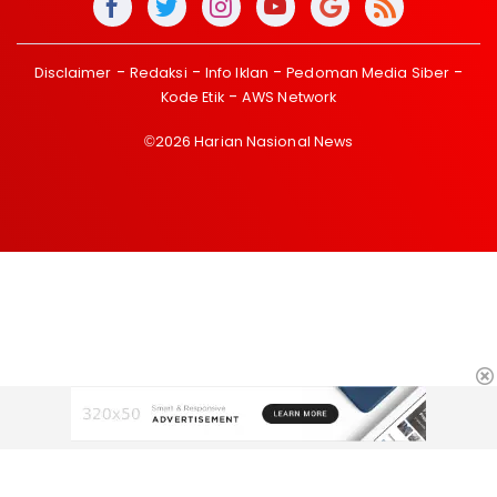
Disclaimer
Redaksi
Info Iklan
Pedoman Media Siber
Kode Etik
AWS Network
©2026 Harian Nasional News