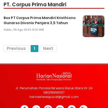
PT. Corpus Prima Mandiri
Bos PT Corpus Prima Mandiri Kristhiono
Gunarso Divonis Penjara 3,5 Tahun
Sabtu, 05 Agu 2023 12:31 WIB
Previous
1
Next
Jl. Perumahan Pondok Nirwana Baruk Utara VI-24
081218956007
harnasnewspusat@gmail.com