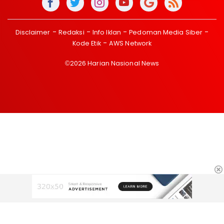
Disclaimer
Redaksi
Info Iklan
Pedoman Media Siber
Kode Etik
AWS Network
©2026 Harian Nasional News