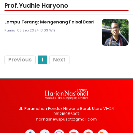
Prof.Yudhie Haryono
Lampu Terang: Mengenang Faisal Basri
Kamis, 05 Sep 2024 13:03 WIB
Previous
1
Next
Jl. Perumahan Pondok Nirwana Baruk Utara VI-24
081218956007
harnasnewspusat@gmail.com