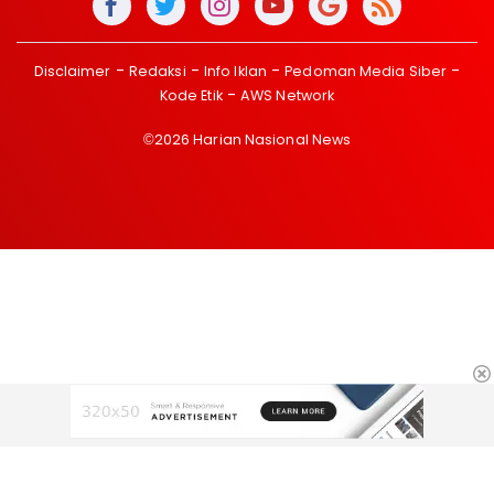
Disclaimer
Redaksi
Info Iklan
Pedoman Media Siber
Kode Etik
AWS Network
©2026 Harian Nasional News