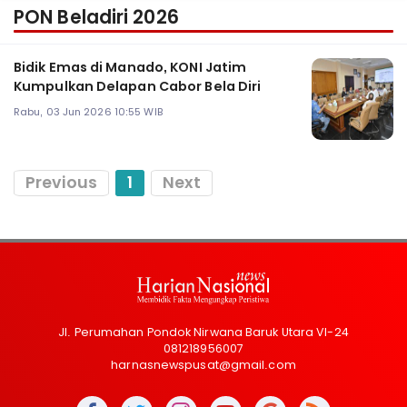
PON Beladiri 2026
Bidik Emas di Manado, KONI Jatim
Kumpulkan Delapan Cabor Bela Diri
Rabu, 03 Jun 2026 10:55 WIB
Previous
1
Next
Jl. Perumahan Pondok Nirwana Baruk Utara VI-24
081218956007
harnasnewspusat@gmail.com