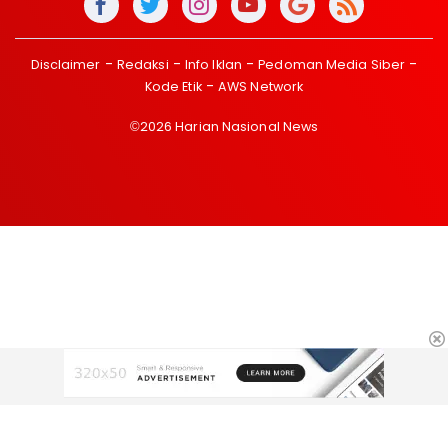
Disclaimer
Redaksi
Info Iklan
Pedoman Media Siber
Kode Etik
AWS Network
©2026 Harian Nasional News