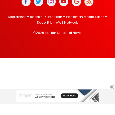
Disclaimer
Redaksi
Info Iklan
Pedoman Media Siber
Kode Etik
AWS Network
©2026 Harian Nasional News