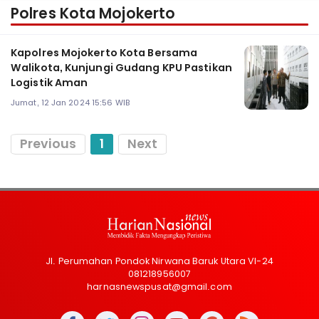
Polres Kota Mojokerto
Kapolres Mojokerto Kota Bersama
Walikota, Kunjungi Gudang KPU Pastikan
Logistik Aman
Jumat, 12 Jan 2024 15:56 WIB
Previous
1
Next
Jl. Perumahan Pondok Nirwana Baruk Utara VI-24
081218956007
harnasnewspusat@gmail.com