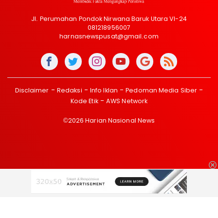
Jl. Perumahan Pondok Nirwana Baruk Utara VI-24
081218956007
harnasnewspusat@gmail.com
Disclaimer
Redaksi
Info Iklan
Pedoman Media Siber
Kode Etik
AWS Network
©2026 Harian Nasional News