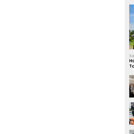
Sa
H
T
L