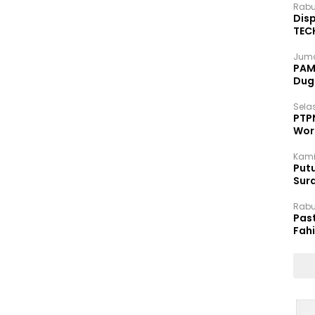
Rabu
Disp
TEC
Dip
Juma
PAM 
Dug
Selas
PTP
Wor
Kami
Putu
Sur
Dok
Rabu
Pas
Fah
Moj