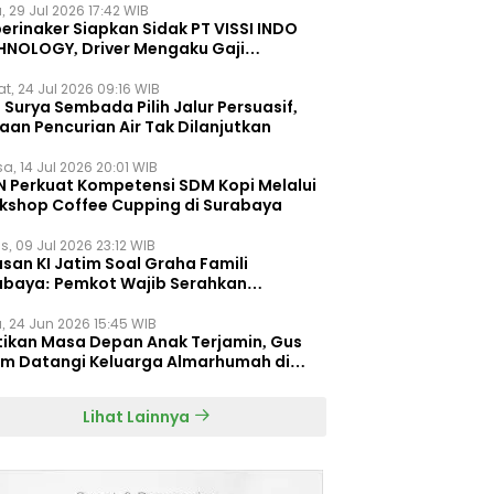
, 29 Jul 2026 17:42 WIB
erinaker Siapkan Sidak PT VISSI INDO
HNOLOGY, Driver Mengaku Gaji
otong Rp3 Juta
t, 24 Jul 2026 09:16 WIB
Surya Sembada Pilih Jalur Persuasif,
aan Pencurian Air Tak Dilanjutkan
a, 14 Jul 2026 20:01 WIB
N Perkuat Kompetensi SDM Kopi Melalui
kshop Coffee Cupping di Surabaya
s, 09 Jul 2026 23:12 WIB
san KI Jatim Soal Graha Famili
abaya: Pemkot Wajib Serahkan
umen Re-planning PT SAS
, 24 Jun 2026 15:45 WIB
tikan Masa Depan Anak Terjamin, Gus
im Datangi Keluarga Almarhumah di
orembun
Lihat Lainnya