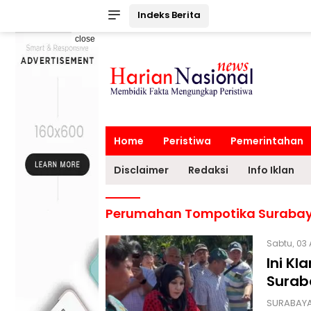
Indeks Berita
close
Home
Peristiwa
Pemerintahan
Disclaimer
Redaksi
Info Iklan
Perumahan Tompotika Suraba
Sabtu, 03 
Ini K
Surab
SURABAYA