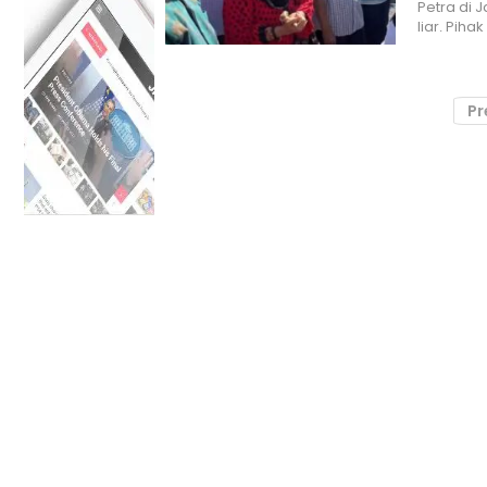
Petra di 
liar. Pih
Pr