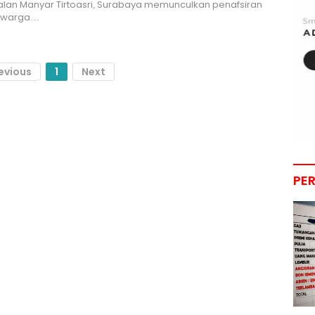
Jalan Manyar Tirtoasri, Surabaya memunculkan penafsiran
ak warga…
evious
1
Next
PE