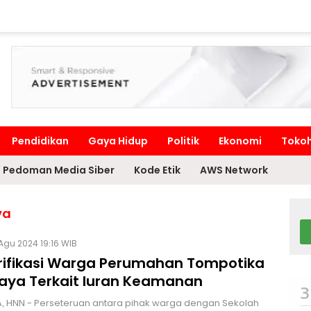
Pendidikan
Gaya Hidup
Politik
Ekonomi
Toko
Pedoman Media Siber
Kode Etik
AWS Network
ya
Agu 2024 19:16 WIB
larifikasi Warga Perumahan Tompotika
aya Terkait Iuran Keamanan
, HNN - Perseteruan antara pihak warga dengan Sekolah