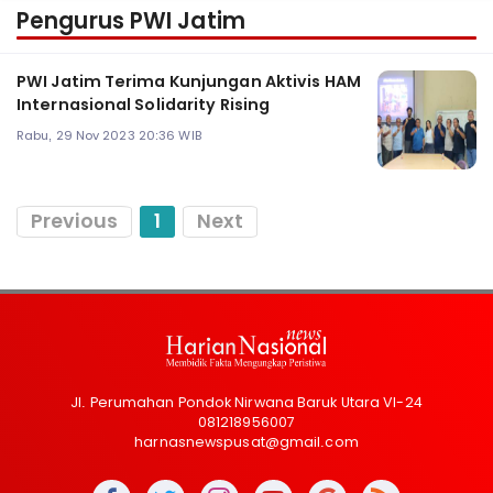
Pengurus PWI Jatim
PWI Jatim Terima Kunjungan Aktivis HAM
Internasional Solidarity Rising
Rabu, 29 Nov 2023 20:36 WIB
Previous
1
Next
Jl. Perumahan Pondok Nirwana Baruk Utara VI-24
081218956007
harnasnewspusat@gmail.com