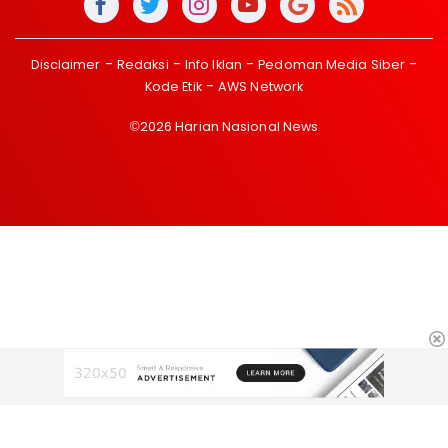
Disclaimer
Redaksi
Info Iklan
Pedoman Media Siber
Kode Etik
AWS Network
©2026 Harian Nasional News