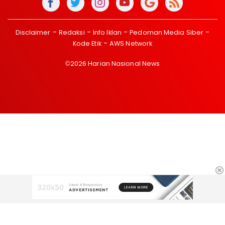
Disclaimer
Redaksi
Info Iklan
Pedoman Media Siber
Kode Etik
AWS Network
©2026 Harian Nasional News