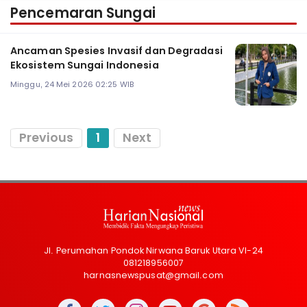
Pencemaran Sungai
Ancaman Spesies Invasif dan Degradasi
Ekosistem Sungai Indonesia
Minggu, 24 Mei 2026 02:25 WIB
Previous
1
Next
Jl. Perumahan Pondok Nirwana Baruk Utara VI-24
081218956007
harnasnewspusat@gmail.com