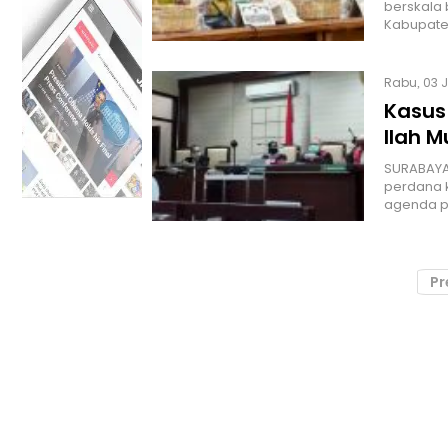
berskala 
Kabupate
Rabu, 03 J
Kasus 
Ilah M
SURABAYA,
perdana 
agenda 
Pr