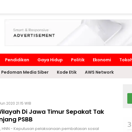
Pendidikan
Gaya Hidup
Politik
Ekonomi
Toko
Pedoman Media Siber
Kode Etik
AWS Network
Jun 2020 21:15 WIB
Wilayah Di Jawa Timur Sepakat Tak
njang PSBB
, HNN - Keputusan pelaksanaan pembatasan sosial