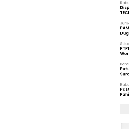
Rabu
Disp
TEC
Dip
Juma
PAM 
Dug
Selas
PTP
Wor
Kami
Putu
Sur
Dok
Rabu
Pas
Fah
Moj