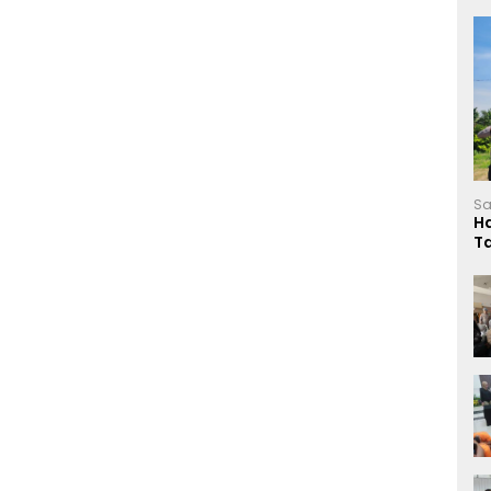
Sa
H
T
L