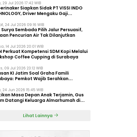
, 29 Jul 2026 17:42 WIB
erinaker Siapkan Sidak PT VISSI INDO
HNOLOGY, Driver Mengaku Gaji
otong Rp3 Juta
t, 24 Jul 2026 09:16 WIB
Surya Sembada Pilih Jalur Persuasif,
aan Pencurian Air Tak Dilanjutkan
a, 14 Jul 2026 20:01 WIB
N Perkuat Kompetensi SDM Kopi Melalui
kshop Coffee Cupping di Surabaya
s, 09 Jul 2026 23:12 WIB
san KI Jatim Soal Graha Famili
abaya: Pemkot Wajib Serahkan
umen Re-planning PT SAS
, 24 Jun 2026 15:45 WIB
tikan Masa Depan Anak Terjamin, Gus
im Datangi Keluarga Almarhumah di
orembun
Lihat Lainnya