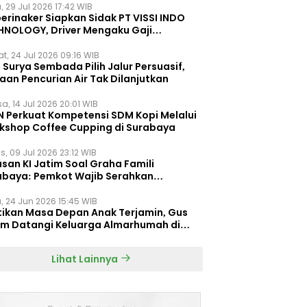
, 29 Jul 2026 17:42 WIB
erinaker Siapkan Sidak PT VISSI INDO
HNOLOGY, Driver Mengaku Gaji
otong Rp3 Juta
t, 24 Jul 2026 09:16 WIB
Surya Sembada Pilih Jalur Persuasif,
aan Pencurian Air Tak Dilanjutkan
a, 14 Jul 2026 20:01 WIB
N Perkuat Kompetensi SDM Kopi Melalui
kshop Coffee Cupping di Surabaya
s, 09 Jul 2026 23:12 WIB
san KI Jatim Soal Graha Famili
abaya: Pemkot Wajib Serahkan
umen Re-planning PT SAS
, 24 Jun 2026 15:45 WIB
tikan Masa Depan Anak Terjamin, Gus
im Datangi Keluarga Almarhumah di
orembun
Lihat Lainnya