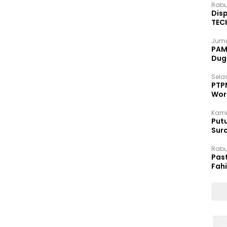
Rabu
Disp
TEC
Dip
Juma
PAM 
Dug
Selas
PTP
Wor
Kami
Putu
Sur
Dok
Rabu
Pas
Fah
Moj