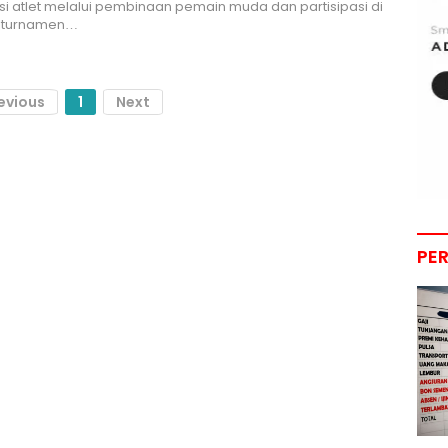
i atlet melalui pembinaan pemain muda dan partisipasi di
 turnamen…
evious
1
Next
PE