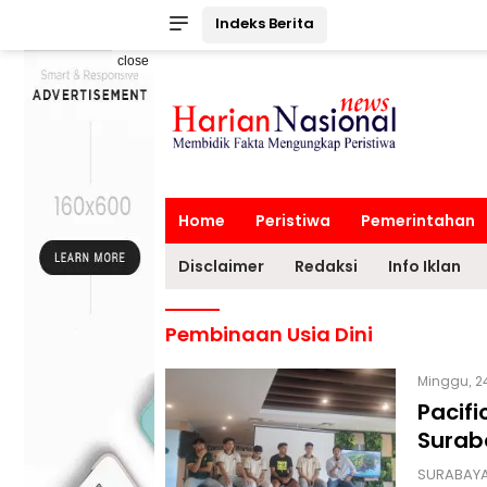
Indeks Berita
close
Home
Peristiwa
Pemerintahan
Disclaimer
Redaksi
Info Iklan
Pembinaan Usia Dini
Minggu, 2
Pacif
Surab
SURABAYA