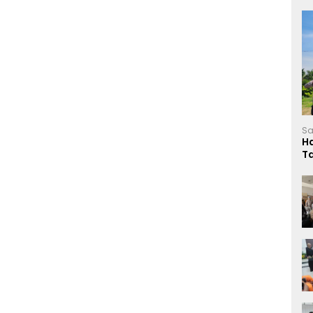
Sa
H
T
L