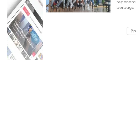
regeneras
berbagai
Pr