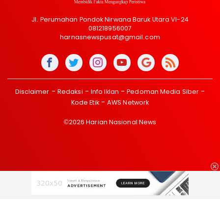
Jl. Perumahan Pondok Nirwana Baruk Utara VI-24
081218956007
harnasnewspusat@gmail.com
Disclaimer
Redaksi
Info Iklan
Pedoman Media Siber
Kode Etik
AWS Network
©2026 Harian Nasional News