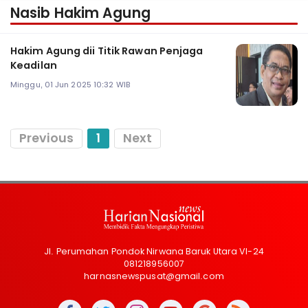
Nasib Hakim Agung
Hakim Agung dii Titik Rawan Penjaga
Keadilan
Minggu, 01 Jun 2025 10:32 WIB
Previous
1
Next
Jl. Perumahan Pondok Nirwana Baruk Utara VI-24
081218956007
harnasnewspusat@gmail.com