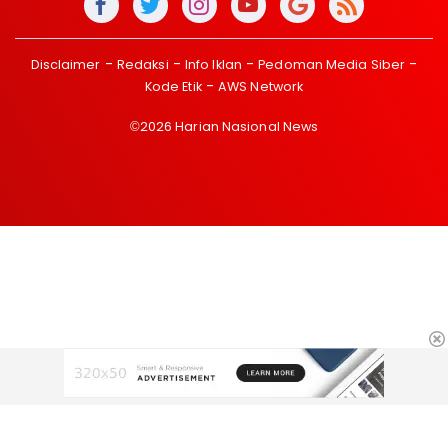
Disclaimer
Redaksi
Info Iklan
Pedoman Media Siber
Kode Etik
AWS Network
©2026 Harian Nasional News