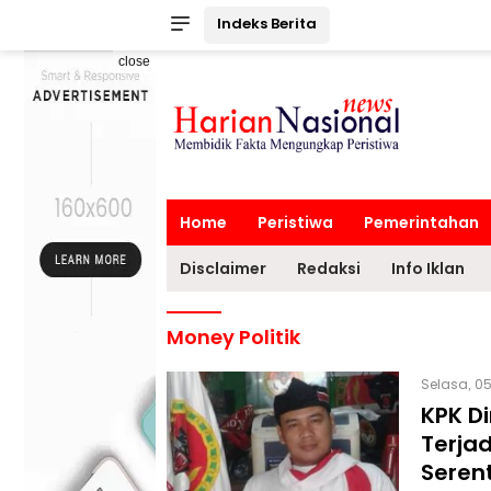
Indeks Berita
close
Home
Peristiwa
Pemerintahan
Disclaimer
Redaksi
Info Iklan
Money Politik
Selasa, 05
KPK D
Terjad
Seren