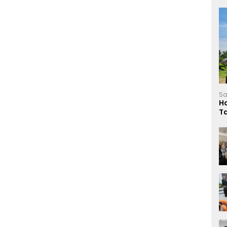
Sa
H
T
L