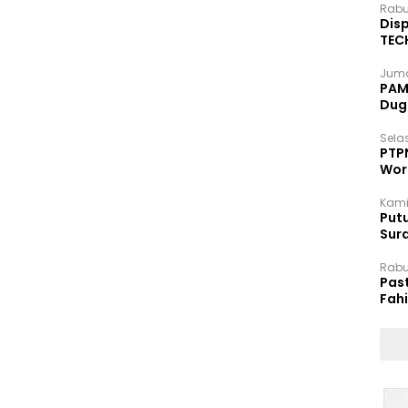
Rabu
Disp
TEC
Dip
Juma
PAM 
Dug
Selas
PTP
Wor
Kami
Putu
Sur
Dok
Rabu
Pas
Fah
Moj