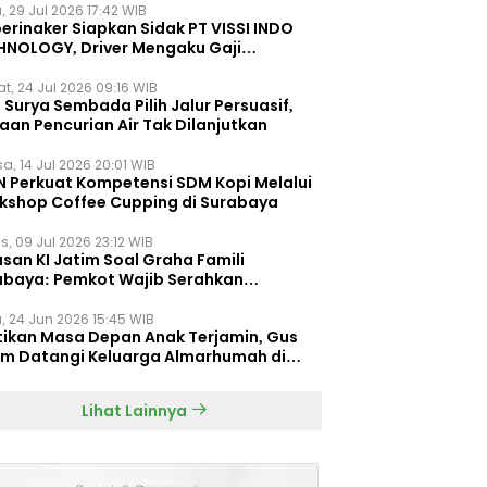
, 29 Jul 2026 17:42 WIB
erinaker Siapkan Sidak PT VISSI INDO
HNOLOGY, Driver Mengaku Gaji
otong Rp3 Juta
t, 24 Jul 2026 09:16 WIB
Surya Sembada Pilih Jalur Persuasif,
aan Pencurian Air Tak Dilanjutkan
a, 14 Jul 2026 20:01 WIB
N Perkuat Kompetensi SDM Kopi Melalui
kshop Coffee Cupping di Surabaya
s, 09 Jul 2026 23:12 WIB
san KI Jatim Soal Graha Famili
abaya: Pemkot Wajib Serahkan
umen Re-planning PT SAS
, 24 Jun 2026 15:45 WIB
tikan Masa Depan Anak Terjamin, Gus
im Datangi Keluarga Almarhumah di
orembun
Lihat Lainnya